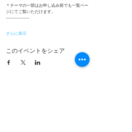
＊テーマの一部はお申し込み前でも一覧ペー
ジにてご覧いただけます。
----------------
さらに表示
このイベントをシェア
フムアルフート
寺尾夫美子official
ログイン
資料請求
お問い合わせ
​Related：
フムアルフートスピリチュアルスクール