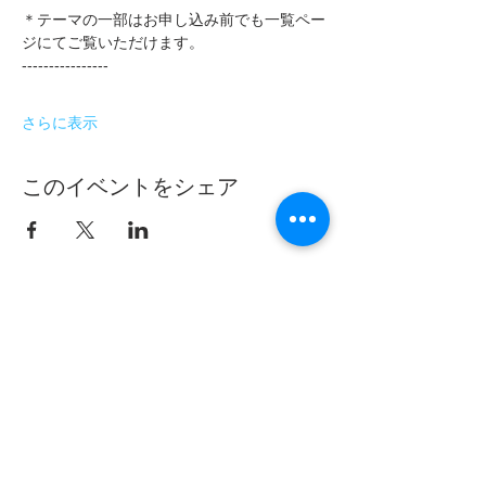
＊テーマの一部はお申し込み前でも一覧ペー
ジにてご覧いただけます。
----------------
さらに表示
このイベントをシェア
フムアルフート
寺尾夫美子official
ログイン
資料請求
お問い合わせ
​Related：
フムアルフートスピリチュアルスクール