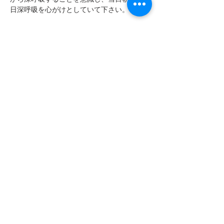
日深呼吸を心がけとしていて下さい。
このイベントをシェア
フムアルフート
寺尾夫美子official
ログイン
資料請求
お問い合わせ
​Related：
フムアルフートスピリチュアルスクール
フムアルフートHP