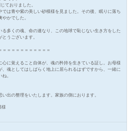
閉じておりました。
中では青や紫の美しい砂模様を見ました。その後、眠りに落ち
爽やかでした。
いる多くの魂、命の連なり、この地球で恥じない生き方をした
がとうございます。
＝＝＝＝＝＝＝＝＝＝＝＝
に心に覚えること自体が、魂の矜持を生きている証し。お母様
が、魂としてはしばらく地上に居られるはずですから、一緒に
いね。
思い出の整理をいたします。家族の側におります。
模様