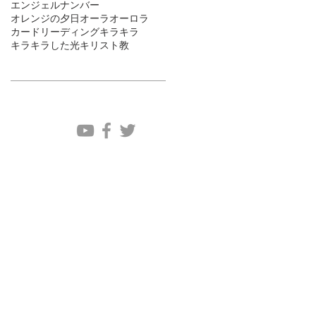
エンジェルナンバー
オレンジの夕日
オーラ
オーロラ
カードリーディング
キラキラ
キラキラした光
キリスト教
ソーシャルメディア