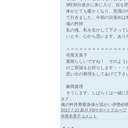
9時30分過ぎに床に入り、目を
体がとても暖かくなり、意識の
て行きました。今朝の目覚めは
魂の矜持
私の魂、私を生かして下さって
いと今、心から思います。あり
＝＝＝＝＝＝＝＝＝＝＝＝＝＝
寺尾夫美子
素晴らしいですね！　そのよう
のご冥福をお祈りします・・・
思い出の整理をしてあげて下さ
麻岡真理
そうします。しばらくは一緒に
タグ：
魂の矜持
青紫
身体が温かい
伊勢
砂
2017.7.23 新月 FBサポートグループ
寺尾夫美子コメント