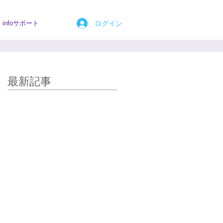
ログイン
infoサポート
最新記事
強い揺るぎない躊躇ひとかけ
らもない、迷いのない、滝の
ような、エネルギーが本当に
体に流れてまいりました。
夫美子さん、皆様、サイキッ
クコヒーレントありがとうご
ざいました。
当日、遠隔ヒーリングのレポ
ートを読み 「遊べ、遊べ」と