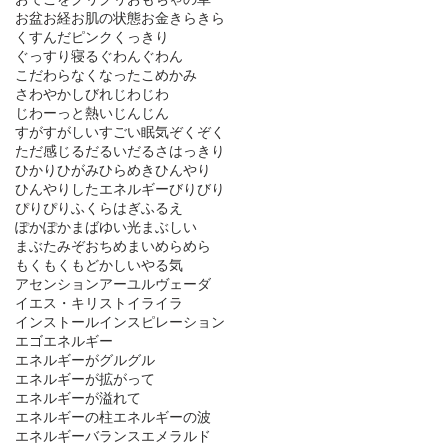
お盆
お経
お肌の状態
お金
きらきら
くすんだピンク
くっきり
ぐっすり寝る
ぐわんぐわん
こだわらなくなった
こめかみ
さわやか
しびれ
じわじわ
じわーっと熱い
じんじん
すがすがしい
すごい眠気
ぞくぞく
ただ感じる
だるい
だるさ
はっきり
ひかり
ひがみ
ひらめき
ひんやり
ひんやりしたエネルギー
びりびり
ぴりぴり
ふくらはぎ
ふるえ
ぽかぽか
まばゆい光
まぶしい
まぶた
みぞおち
めまい
めらめら
もくもく
もどかしい
やる気
アセンション
アーユルヴェーダ
イエス・キリスト
イライラ
インストール
インスピレーション
エゴ
エネルギー
エネルギーがグルグル
エネルギーが拡がって
エネルギーが溢れて
エネルギーの柱
エネルギーの波
エネルギーバランス
エメラルド