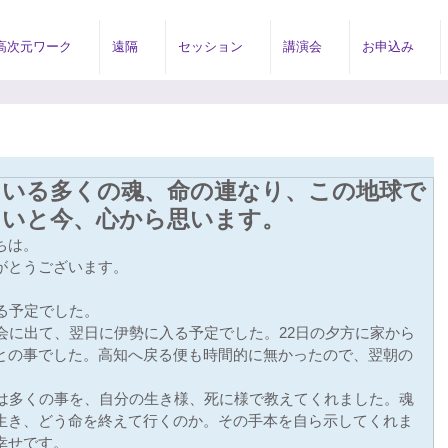
高次元ワーク
遠隔
セッション
講演会
お申込み
ている多くの魂、命の連なり、この地球で
たいと今、心から思います。
ちは。
がとうございます。
る予定でした。
会に出て、翌日に伊勢に入る予定でした。22日の夕方に家から
との事でした。高知へ戻る便も時間的に無かったので、翌朝の
母は多くの事を、自分の生き様、死に様で教えてくれました。魂
生き、どう命を終えて行くのか。その手本を自ら示してくれま
幸せです。