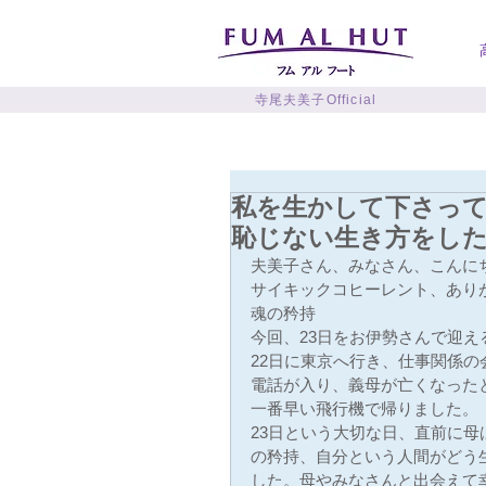
寺尾夫美子Official
私を生かして下さっ
恥じない生き方をし
夫美子さん、みなさん、こんに
サイキックコヒーレント、あり
魂の矜持
今回、23日をお伊勢さんで迎え
22日に東京へ行き、仕事関係の
電話が入り、義母が亡くなった
一番早い飛行機で帰りました。
23日という大切な日、直前に
の矜持、自分という人間がどう
した。母やみなさんと出会えて