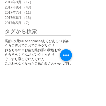
2017年9月
（17）
17件の記事
2017年8月
（48）
48件の記事
2017年7月
（11）
11件の記事
2017年6月
（16）
16件の記事
2017年5月
（7）
7件の記事
タグから検索
高熱
5次元
DNA
happiness
あくび
あるべき姿
うろこ雲
おでこ
おでこをグリグリ
おもちゃの車
お盆
お経
お肌の状態
お金
きらきら
くすんだピンク
くっきり
ぐっすり寝る
ぐわんぐわん
こだわらなくなった
こめかみ
さわやか
しびれ
じわじわ
じわーっと熱い
じんじん
すがすがしい
すごい眠気
ぞくぞく
ただ感じる
だるい
だるさ
はっきり
ひかり
ひがみ
ひらめき
ひんやり
ひんやりしたエネルギー
びりびり
ぴりぴり
ふくらはぎ
ふるえ
ぽかぽか
まばゆい光
まぶしい
まぶた
みぞおち
めまい
めらめら
もくもく
もどかしい
やる気
アセンション
アーユルヴェーダ
イエス・キリスト
イライラ
インストール