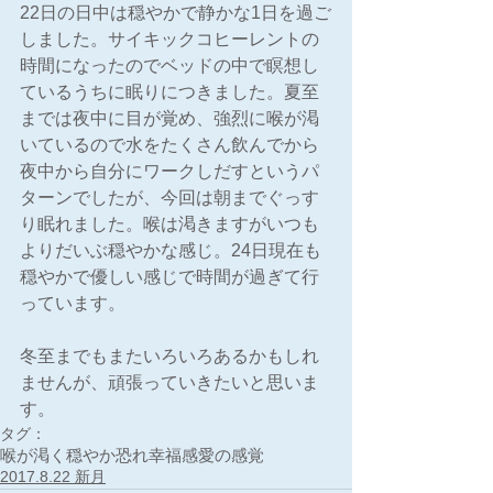
22日の日中は穏やかで静かな1日を過ご
しました。サイキックコヒーレントの
時間になったのでベッドの中で瞑想し
ているうちに眠りにつきました。夏至
までは夜中に目が覚め、強烈に喉が渇
いているので水をたくさん飲んでから
夜中から自分にワークしだすというパ
ターンでしたが、今回は朝までぐっす
り眠れました。喉は渇きますがいつも
よりだいぶ穏やかな感じ。24日現在も
穏やかで優しい感じで時間が過ぎて行
っています。
冬至までもまたいろいろあるかもしれ
ませんが、頑張っていきたいと思いま
す。
タグ：
喉が渇く
穏やか
恐れ
幸福感
愛の感覚
2017.8.22 新月