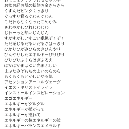
お盆
お経
お肌の状態
お金
きらきら
くすんだピンク
くっきり
ぐっすり寝る
ぐわんぐわん
こだわらなくなった
こめかみ
さわやか
しびれ
じわじわ
じわーっと熱い
じんじん
すがすがしい
すごい眠気
ぞくぞく
ただ感じる
だるい
だるさ
はっきり
ひかり
ひがみ
ひらめき
ひんやり
ひんやりしたエネルギー
びりびり
ぴりぴり
ふくらはぎ
ふるえ
ぽかぽか
まばゆい光
まぶしい
まぶた
みぞおち
めまい
めらめら
もくもく
もどかしい
やる気
アセンション
アーユルヴェーダ
イエス・キリスト
イライラ
インストール
インスピレーション
エゴ
エネルギー
エネルギーがグルグル
エネルギーが拡がって
エネルギーが溢れて
エネルギーの柱
エネルギーの波
エネルギーバランス
エメラルド