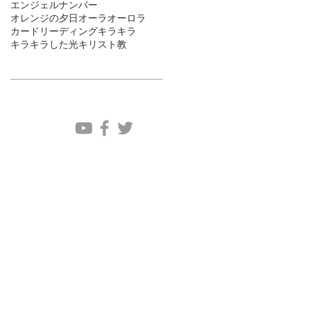
エンジェルナンバー
オレンジの夕日
オーラ
オーロラ
カードリーディング
キラキラ
キラキラした光
キリスト教
ソーシャルメディア