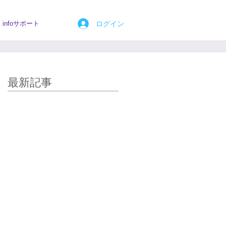
ログイン
infoサポート
最新記事
強い揺るぎない躊躇ひとかけ
らもない、迷いのない、滝の
ような、エネルギーが本当に
体に流れてまいりました。
夫美子さん、皆様、サイキッ
クコヒーレントありがとうご
ざいました。
当日、遠隔ヒーリングのレポ
ートを読み 「遊べ、遊べ」と