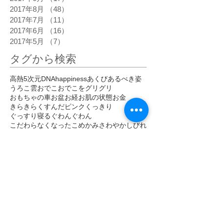
2017年8月
（48）
48件の記事
2017年7月
（11）
11件の記事
2017年6月
（16）
16件の記事
2017年5月
（7）
7件の記事
タグから検索
高熱
5次元
DNA
happiness
あくび
あるべき姿
うろこ雲
おでこ
おでこをグリグリ
おもちゃの車
お盆
お経
お肌の状態
お金
きらきら
くすんだピンク
くっきり
ぐっすり寝る
ぐわんぐわん
こだわらなくなった
こめかみ
さわやか
しびれ
じわじわ
じわーっと熱い
じんじん
すがすがしい
すごい眠気
ぞくぞく
ただ感じる
だるい
だるさ
はっきり
ひかり
ひがみ
ひらめき
ひんやり
ひんやりしたエネルギー
びりびり
ぴりぴり
ふくらはぎ
ふるえ
ぽかぽか
まばゆい光
まぶしい
まぶた
みぞおち
めまい
めらめら
もくもく
もどかしい
やる気
アセンション
アーユルヴェーダ
イエス・キリスト
イライラ
インストール
インスピレーション
エゴ
エネルギー