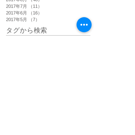
2017年7月
（11）
11件の記事
2017年6月
（16）
16件の記事
2017年5月
（7）
7件の記事
タグから検索
高熱
5次元
DNA
happiness
あくび
あるべき姿
うろこ雲
おでこ
おでこをグリグリ
おもちゃの車
お盆
お経
お肌の状態
お金
きらきら
くすんだピンク
くっきり
ぐっすり寝る
ぐわんぐわん
こだわらなくなった
こめかみ
さわやか
しびれ
じわじわ
じわーっと熱い
じんじん
すがすがしい
すごい眠気
ぞくぞく
ただ感じる
だるい
だるさ
はっきり
ひかり
ひがみ
ひらめき
ひんやり
ひんやりしたエネルギー
びりびり
ぴりぴり
ふくらはぎ
ふるえ
ぽかぽか
まばゆい光
まぶしい
まぶた
みぞおち
めまい
めらめら
もくもく
もどかしい
やる気
アセンション
アーユルヴェーダ
イエス・キリスト
イライラ
インストール
インスピレーション
エゴ
エネルギー
エネルギーがグルグル
エネルギーが拡がって