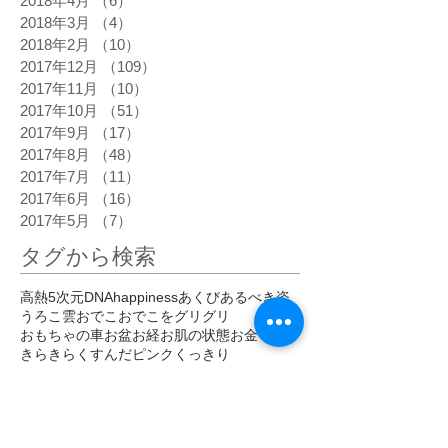
2018年4月
（6）
6件の記事
2018年3月
（4）
4件の記事
2018年2月
（10）
10件の記事
2017年12月
（109）
109件の記事
2017年11月
（10）
10件の記事
2017年10月
（51）
51件の記事
2017年9月
（17）
17件の記事
2017年8月
（48）
48件の記事
2017年7月
（11）
11件の記事
2017年6月
（16）
16件の記事
2017年5月
（7）
7件の記事
タグから検索
高熱
5次元
DNA
happiness
あくび
あるべき姿
うろこ雲
おでこ
おでこをグリグリ
おもちゃの車
お盆
お経
お肌の状態
お金
きらきら
くすんだピンク
くっきり
ぐっすり寝る
ぐわんぐわん
こだわらなくなった
こめかみ
さわやか
しびれ
じわじわ
じわーっと熱い
じんじん
すがすがしい
すごい眠気
ぞくぞく
ただ感じる