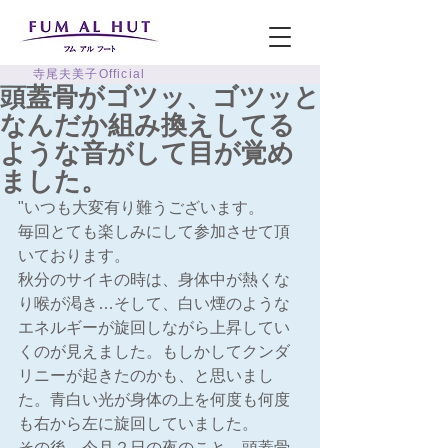
寺尾夫美子Official
頭蓋骨がゴツッ、ゴツッと
なんだか組み換えしてる
ような音がして目が覚め
ました。
"いつも大変有り難うございます。
毎回とても楽しみにして参加させて頂
いております。
秋分のサイキの時は、身体中が熱くな
り喉が渇き…そして、白い煙のような
エネルギーが旋回しながら上昇してい
くのが見えました。もしかしてクンダ
リニーが起きたのかも、と思いまし
た。青白い光が身体の上を何度も何度
も右から左に旋回していました。
その後、今月２日の夜のこと、頭蓋骨