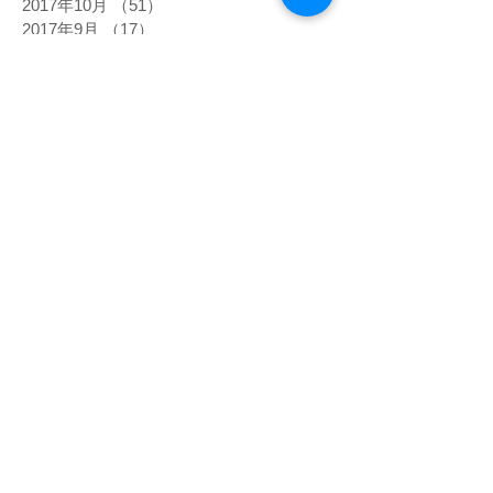
2017年10月
（51）
51件の記事
2017年9月
（17）
17件の記事
2017年8月
（48）
48件の記事
2017年7月
（11）
11件の記事
2017年6月
（16）
16件の記事
2017年5月
（7）
7件の記事
タグから検索
高熱
5次元
DNA
happiness
あくび
あるべき姿
うろこ雲
おでこ
おでこをグリグリ
おもちゃの車
お盆
お経
お肌の状態
お金
きらきら
くすんだピンク
くっきり
ぐっすり寝る
ぐわんぐわん
こだわらなくなった
こめかみ
さわやか
しびれ
じわじわ
じわーっと熱い
じんじん
すがすがしい
すごい眠気
ぞくぞく
ただ感じる
だるい
だるさ
はっきり
ひかり
ひがみ
ひらめき
ひんやり
ひんやりしたエネルギー
びりびり
ぴりぴり
ふくらはぎ
ふるえ
ぽかぽか
まばゆい光
まぶしい
まぶた
みぞおち
めまい
めらめら
もくもく
もどかしい
やる気
アセンション
アーユルヴェーダ