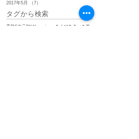
2017年5月
（7）
7件の記事
タグから検索
高熱
5次元
DNA
happiness
あくび
あるべき姿
うろこ雲
おでこ
おでこをグリグリ
おもちゃの車
お盆
お経
お肌の状態
お金
きらきら
くすんだピンク
くっきり
ぐっすり寝る
ぐわんぐわん
こだわらなくなった
こめかみ
さわやか
しびれ
じわじわ
じわーっと熱い
じんじん
すがすがしい
すごい眠気
ぞくぞく
ただ感じる
だるい
だるさ
はっきり
ひかり
ひがみ
ひらめき
ひんやり
ひんやりしたエネルギー
びりびり
ぴりぴり
ふくらはぎ
ふるえ
ぽかぽか
まばゆい光
まぶしい
まぶた
みぞおち
めまい
めらめら
もくもく
もどかしい
やる気
アセンション
アーユルヴェーダ
イエス・キリスト
イライラ
インストール
インスピレーション
エゴ
エネルギー
エネルギーがグルグル
エネルギーが拡がって
エネルギーが溢れて
エネルギーの柱
エネルギーの波
エネルギーバランス
エメラルド
エンジェルナンバー