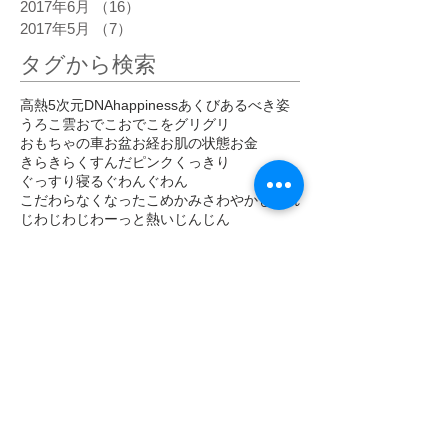
2017年6月
（16）
16件の記事
2017年5月
（7）
7件の記事
タグから検索
高熱
5次元
DNA
happiness
あくび
あるべき姿
うろこ雲
おでこ
おでこをグリグリ
おもちゃの車
お盆
お経
お肌の状態
お金
きらきら
くすんだピンク
くっきり
ぐっすり寝る
ぐわんぐわん
こだわらなくなった
こめかみ
さわやか
しびれ
じわじわ
じわーっと熱い
じんじん
すがすがしい
すごい眠気
ぞくぞく
ただ感じる
だるい
だるさ
はっきり
ひかり
ひがみ
ひらめき
ひんやり
ひんやりしたエネルギー
びりびり
ぴりぴり
ふくらはぎ
ふるえ
ぽかぽか
まばゆい光
まぶしい
まぶた
みぞおち
めまい
めらめら
もくもく
もどかしい
やる気
アセンション
アーユルヴェーダ
イエス・キリスト
イライラ
インストール
インスピレーション
エゴ
エネルギー
エネルギーがグルグル
エネルギーが拡がって
エネルギーが溢れて
エネルギーの柱
エネルギーの波
エネルギーバランス