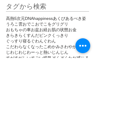
タグから検索
高熱
5次元
DNA
happiness
あくび
あるべき姿
うろこ雲
おでこ
おでこをグリグリ
おもちゃの車
お盆
お経
お肌の状態
お金
きらきら
くすんだピンク
くっきり
ぐっすり寝る
ぐわんぐわん
こだわらなくなった
こめかみ
さわやか
しびれ
じわじわ
じわーっと熱い
じんじん
すがすがしい
すごい眠気
ぞくぞく
ただ感じる
だるい
だるさ
はっきり
ひかり
ひがみ
ひらめき
ひんやり
ひんやりしたエネルギー
びりびり
ぴりぴり
ふくらはぎ
ふるえ
ぽかぽか
まばゆい光
まぶしい
まぶた
みぞおち
めまい
めらめら
もくもく
もどかしい
やる気
アセンション
アーユルヴェーダ
イエス・キリスト
イライラ
インストール
インスピレーション
エゴ
エネルギー
エネルギーがグルグル
エネルギーが拡がって
エネルギーが溢れて
エネルギーの柱
エネルギーの波
エネルギーバランス
エメラルド
エンジェルナンバー
オレンジの夕日
オーラ
オーロラ