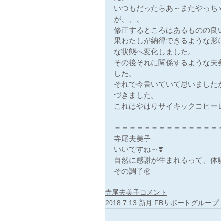
いつもだったらあ～またやっち
が、、、
修正するところはあるものの良
果わたしが納得できるような形
な状態へ変化しました。
その後それに関係するような夫
した。
それで今書いていて思いました
づきました。
これはやはりサイキックコヒーレ
＝＝＝＝＝＝＝＝＝＝＝＝＝＝
寺尾夫美子
いいですね～❣️
自然に感謝が生まれるって、体
その調子㊗️
寺尾夫美子コメント
2018.7.13 新月 FBサポートグループ