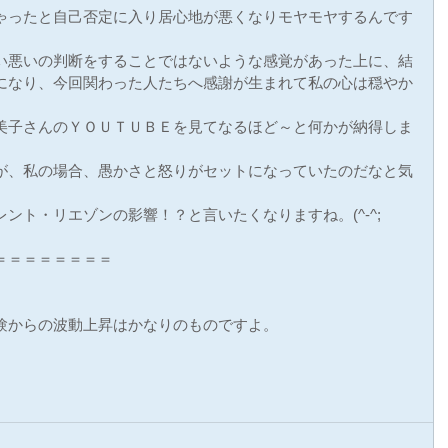
ゃったと自己否定に入り居心地が悪くなりモヤモヤするんです
い悪いの判断をすることではないような感覚があった上に、結
になり、今回関わった人たちへ感謝が生まれて私の心は穏やか
美子さんのＹＯＵＴＵＢＥを見てなるほど～と何かが納得しま
が、私の場合、愚かさと怒りがセットになっていたのだなと気
ント・リエゾンの影響！？と言いたくなりますね。(^-^;
＝＝＝＝＝＝＝＝
験からの波動上昇はかなりのものですよ。