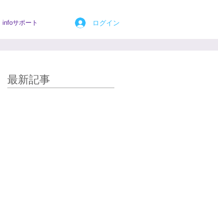
ログイン
infoサポート
最新記事
強い揺るぎない躊躇ひとかけ
らもない、迷いのない、滝の
ような、エネルギーが本当に
体に流れてまいりました。
夫美子さん、皆様、サイキッ
クコヒーレントありがとうご
ざいました。
当日、遠隔ヒーリングのレポ
ートを読み 「遊べ、遊べ」と