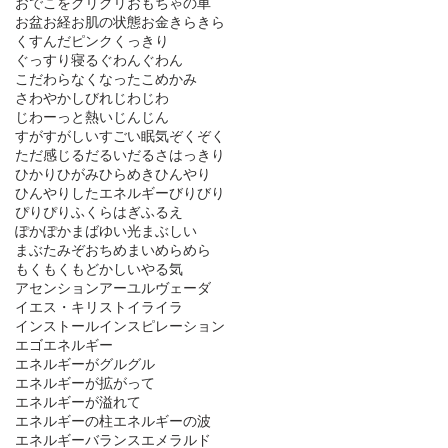
おでこをグリグリ
おもちゃの車
お盆
お経
お肌の状態
お金
きらきら
くすんだピンク
くっきり
ぐっすり寝る
ぐわんぐわん
こだわらなくなった
こめかみ
さわやか
しびれ
じわじわ
じわーっと熱い
じんじん
すがすがしい
すごい眠気
ぞくぞく
ただ感じる
だるい
だるさ
はっきり
ひかり
ひがみ
ひらめき
ひんやり
ひんやりしたエネルギー
びりびり
ぴりぴり
ふくらはぎ
ふるえ
ぽかぽか
まばゆい光
まぶしい
まぶた
みぞおち
めまい
めらめら
もくもく
もどかしい
やる気
アセンション
アーユルヴェーダ
イエス・キリスト
イライラ
インストール
インスピレーション
エゴ
エネルギー
エネルギーがグルグル
エネルギーが拡がって
エネルギーが溢れて
エネルギーの柱
エネルギーの波
エネルギーバランス
エメラルド