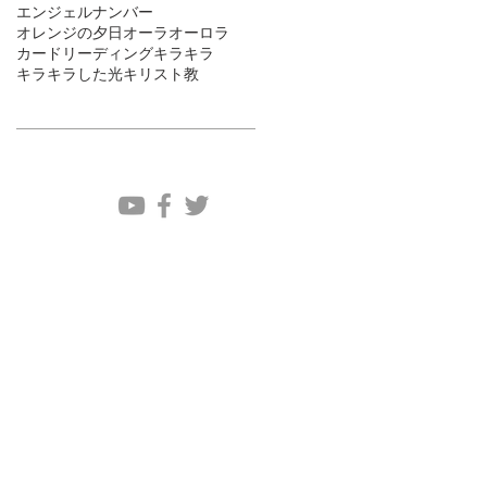
エンジェルナンバー
オレンジの夕日
オーラ
オーロラ
カードリーディング
キラキラ
キラキラした光
キリスト教
ソーシャルメディア