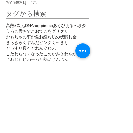
2017年5月
（7）
7件の記事
タグから検索
高熱
5次元
DNA
happiness
あくび
あるべき姿
うろこ雲
おでこ
おでこをグリグリ
おもちゃの車
お盆
お経
お肌の状態
お金
きらきら
くすんだピンク
くっきり
ぐっすり寝る
ぐわんぐわん
こだわらなくなった
こめかみ
さわやか
しびれ
じわじわ
じわーっと熱い
じんじん
すがすがしい
すごい眠気
ぞくぞく
ただ感じる
だるい
だるさ
はっきり
ひかり
ひがみ
ひらめき
ひんやり
ひんやりしたエネルギー
びりびり
ぴりぴり
ふくらはぎ
ふるえ
ぽかぽか
まばゆい光
まぶしい
まぶた
みぞおち
めまい
めらめら
もくもく
もどかしい
やる気
アセンション
アーユルヴェーダ
イエス・キリスト
イライラ
インストール
インスピレーション
エゴ
エネルギー
エネルギーがグルグル
エネルギーが拡がって
エネルギーが溢れて
エネルギーの柱
エネルギーの波
エネルギーバランス
エメラルド
エンジェルナンバー