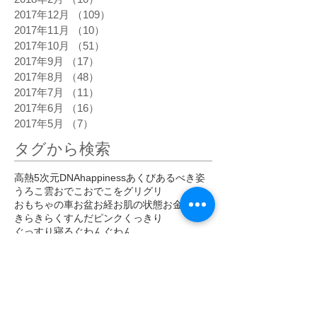
2017年12月
（109）
109件の記事
2017年11月
（10）
10件の記事
2017年10月
（51）
51件の記事
2017年9月
（17）
17件の記事
2017年8月
（48）
48件の記事
2017年7月
（11）
11件の記事
2017年6月
（16）
16件の記事
2017年5月
（7）
7件の記事
タグから検索
高熱
5次元
DNA
happiness
あくび
あるべき姿
うろこ雲
おでこ
おでこをグリグリ
おもちゃの車
お盆
お経
お肌の状態
お金
きらきら
くすんだピンク
くっきり
ぐっすり寝る
ぐわんぐわん
こだわらなくなった
こめかみ
さわやか
しびれ
じわじわ
じわーっと熱い
じんじん
すがすがしい
すごい眠気
ぞくぞく
ただ感じる
だるい
だるさ
はっきり
ひかり
ひがみ
ひらめき
ひんやり
ひんやりしたエネルギー
びりびり
ぴりぴり
ふくらはぎ
ふるえ
ぽかぽか