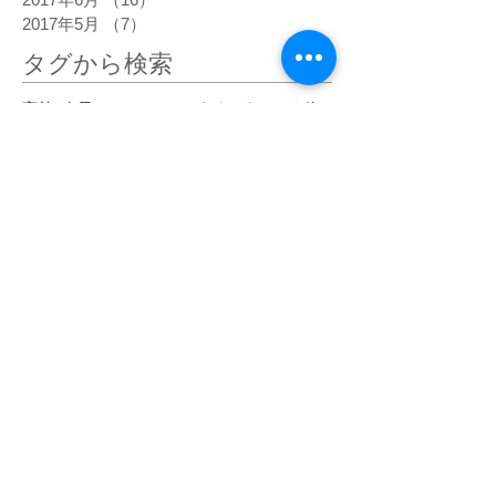
2017年5月
（7）
7件の記事
タグから検索
高熱
5次元
DNA
happiness
あくび
あるべき姿
うろこ雲
おでこ
おでこをグリグリ
おもちゃの車
お盆
お経
お肌の状態
お金
きらきら
くすんだピンク
くっきり
ぐっすり寝る
ぐわんぐわん
こだわらなくなった
こめかみ
さわやか
しびれ
じわじわ
じわーっと熱い
じんじん
すがすがしい
すごい眠気
ぞくぞく
ただ感じる
だるい
だるさ
はっきり
ひかり
ひがみ
ひらめき
ひんやり
ひんやりしたエネルギー
びりびり
ぴりぴり
ふくらはぎ
ふるえ
ぽかぽか
まばゆい光
まぶしい
まぶた
みぞおち
めまい
めらめら
もくもく
もどかしい
やる気
アセンション
アーユルヴェーダ
イエス・キリスト
イライラ
インストール
インスピレーション
エゴ
エネルギー
エネルギーがグルグル
エネルギーが拡がって
エネルギーが溢れて
エネルギーの柱
エネルギーの波
エネルギーバランス