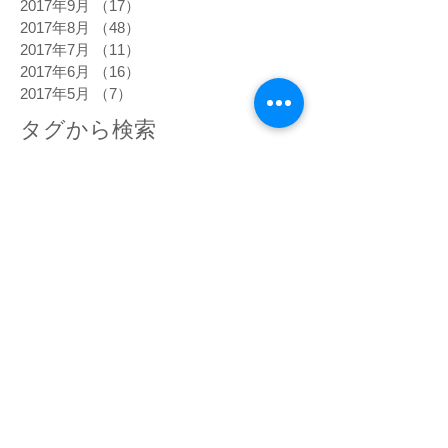
2017年9月
（17）
17件の記事
2017年8月
（48）
48件の記事
2017年7月
（11）
11件の記事
2017年6月
（16）
16件の記事
2017年5月
（7）
7件の記事
タグから検索
高熱
5次元
DNA
happiness
あくび
あるべき姿
うろこ雲
おでこ
おでこをグリグリ
おもちゃの車
お盆
お経
お肌の状態
お金
きらきら
くすんだピンク
くっきり
ぐっすり寝る
ぐわんぐわん
こだわらなくなった
こめかみ
さわやか
しびれ
じわじわ
じわーっと熱い
じんじん
すがすがしい
すごい眠気
ぞくぞく
ただ感じる
だるい
だるさ
はっきり
ひかり
ひがみ
ひらめき
ひんやり
ひんやりしたエネルギー
びりびり
ぴりぴり
ふくらはぎ
ふるえ
ぽかぽか
まばゆい光
まぶしい
まぶた
みぞおち
めまい
めらめら
もくもく
もどかしい
やる気
アセンション
アーユルヴェーダ
イエス・キリスト
イライラ
インストール