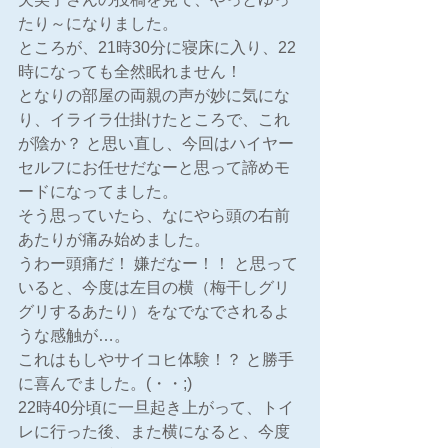
たり～になりました。
ところが、21時30分に寝床に入り、22
時になっても全然眠れません！
となりの部屋の両親の声が妙に気にな
り、イライラ仕掛けたところで、これ
が陰か？ と思い直し、今回はハイヤー
セルフにお任せだなーと思って諦めモ
ードになってました。
そう思っていたら、なにやら頭の右前
あたりが痛み始めました。
うわー頭痛だ！ 嫌だなー！！ と思って
いると、今度は左目の横（梅干しグリ
グリするあたり）をなでなでされるよ
うな感触が…。
これはもしやサイコヒ体験！？ と勝手
に喜んでました。(・・;)
22時40分頃に一旦起き上がって、トイ
レに行った後、また横になると、今度