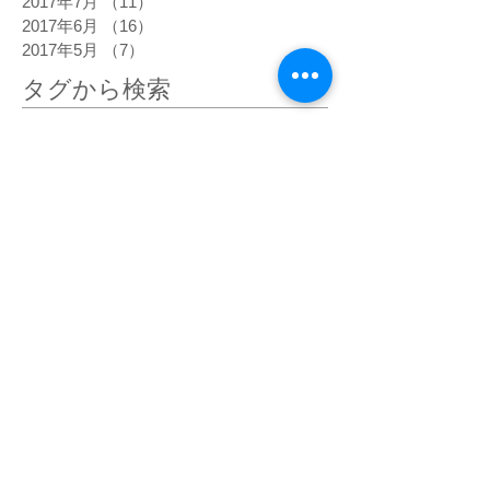
2017年7月
（11）
11件の記事
2017年6月
（16）
16件の記事
2017年5月
（7）
7件の記事
タグから検索
高熱
5次元
DNA
happiness
あくび
あるべき姿
うろこ雲
おでこ
おでこをグリグリ
おもちゃの車
お盆
お経
お肌の状態
お金
きらきら
くすんだピンク
くっきり
ぐっすり寝る
ぐわんぐわん
こだわらなくなった
こめかみ
さわやか
しびれ
じわじわ
じわーっと熱い
じんじん
すがすがしい
すごい眠気
ぞくぞく
ただ感じる
だるい
だるさ
はっきり
ひかり
ひがみ
ひらめき
ひんやり
ひんやりしたエネルギー
びりびり
ぴりぴり
ふくらはぎ
ふるえ
ぽかぽか
まばゆい光
まぶしい
まぶた
みぞおち
めまい
めらめら
もくもく
もどかしい
やる気
アセンション
アーユルヴェーダ
イエス・キリスト
イライラ
インストール
インスピレーション
エゴ
エネルギー
エネルギーがグルグル
エネルギーが拡がって
エネルギーが溢れて
エネルギーの柱