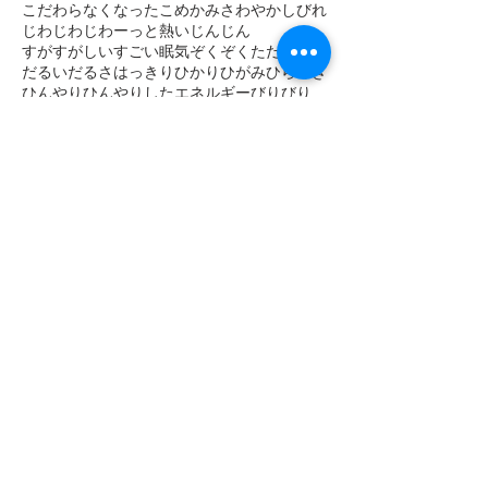
こだわらなくなった
こめかみ
さわやか
しびれ
じわじわ
じわーっと熱い
じんじん
すがすがしい
すごい眠気
ぞくぞく
ただ感じる
だるい
だるさ
はっきり
ひかり
ひがみ
ひらめき
ひんやり
ひんやりしたエネルギー
びりびり
ぴりぴり
ふくらはぎ
ふるえ
ぽかぽか
まばゆい光
まぶしい
まぶた
みぞおち
めまい
めらめら
もくもく
もどかしい
やる気
アセンション
アーユルヴェーダ
イエス・キリスト
イライラ
インストール
インスピレーション
エゴ
エネルギー
エネルギーがグルグル
エネルギーが拡がって
エネルギーが溢れて
エネルギーの柱
エネルギーの波
エネルギーバランス
エメラルド
エンジェルナンバー
オレンジの夕日
オーラ
オーロラ
カードリーディング
キラキラ
キラキラした光
キリスト教
ソーシャルメディア