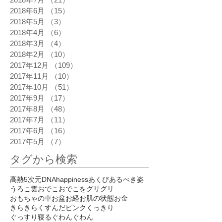
2018年6月
（15）
15件の記事
2018年5月
（3）
3件の記事
2018年4月
（6）
6件の記事
2018年3月
（4）
4件の記事
2018年2月
（10）
10件の記事
2017年12月
（109）
109件の記事
2017年11月
（10）
10件の記事
2017年10月
（51）
51件の記事
2017年9月
（17）
17件の記事
2017年8月
（48）
48件の記事
2017年7月
（11）
11件の記事
2017年6月
（16）
16件の記事
2017年5月
（7）
7件の記事
タグから検索
高熱
5次元
DNA
happiness
あくび
あるべき姿
うろこ雲
おでこ
おでこをグリグリ
おもちゃの車
お盆
お経
お肌の状態
お金
きらきら
くすんだピンク
くっきり
ぐっすり寝る
ぐわんぐわん