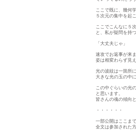
ここで既に、幾何
５次元の集中を起
ここでこんなに５
と、私が疑問を持
「大丈夫じゃ」
速攻でお返事が来
姿は相変わらず見
光の波紋は一箇所
大きな光の玉の中
この中ぐらいの光
と思います。
皆さんの魂の傾向
・・・・・・
一部公開はここま
​全文は参加された