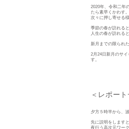
2020年、令和二
たら素早くかわす
次々に押し寄せる
季節の春が訪れる
人生の春が訪れる
新月までの限られ
2月24日新月のサ
す。
​​＜レポー
夕方５時半から、
先に説明をします
夜行う高次元ワー