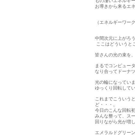
もの凄いエネルギ
お導きから来るエ
（エネルギーワー
中間次元に上がろ
ここはどういうと
皆さんの光の束を
まるでコンピュー
なり合ってドーナ
光の輪になってい
ゆっくり回転して
これまでこういう
ど・・・。
今日のこんな回転
みんな整って、ス
回りながら光が増し
エメラルドグリー