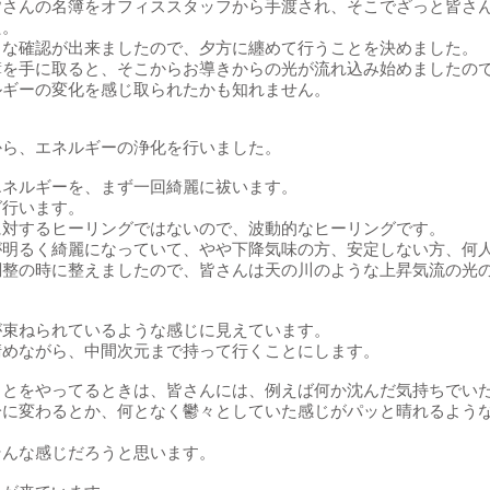
皆さんの名簿をオフィススタッフから手渡され、そこでざっと皆さ
た。
うな確認が出来ましたので、夕方に纏めて行うことを決めました。
簿を手に取ると、そこからお導きからの光が流れ込み始めましたの
ルギーの変化を感じ取られたかも知れません。
から、エネルギーの浄化を行いました。
エネルギーを、まず一回綺麗に祓います。
グ行います。
に対するヒーリングではないので、波動的なヒーリングです。
が明るく綺麗になっていて、やや下降気味の方、安定しない方、何
調整の時に整えましたので、皆さんは天の川のような上昇気流の光
が束ねられているような感じに見えています。
清めながら、中間次元まで持って行くことにします。
ことをやってるときは、皆さんには、例えば何か沈んだ気持ちでい
分に変わるとか、何となく鬱々としていた感じがパッと晴れるよう
そんな感じだろうと思います。