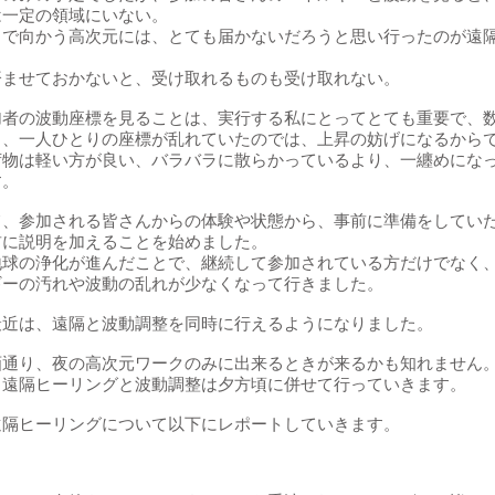
は一定の領域にいない。
クで向かう高次元には、とても届かないだろうと思い行ったのが遠
済ませておかないと、受け取れるものも受け取れない。
加者の波動座標を見ることは、実行する私にとってとても重要で、
り、一人ひとりの座標が乱れていたのでは、上昇の妨げになるから
荷物は軽い方が良い、バラバラに散らかっているより、一纏めにな
す。
て、参加される皆さんからの体験や状態から、事前に準備をしてい
前に説明を加えることを始めました。
地球の浄化が進んだことで、継続して参加されている方だけでなく
ギーの汚れや波動の乱れが少なくなって行きました。
最近は、遠隔と波動調整を同時に行えるようになりました。
画通り、夜の高次元ワークのみに出来るときが来るかも知れません
、遠隔ヒーリングと波動調整は夕方頃に併せて行っていきます。
遠隔ヒーリングについて以下にレポートしていきます。