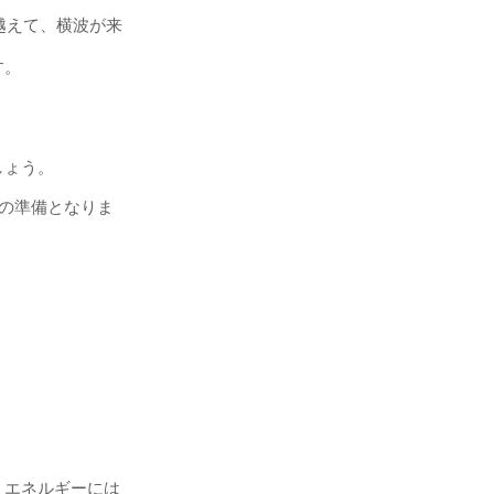
越えて、横波が来
す。
しょう。
への準備となりま
、エネルギーには