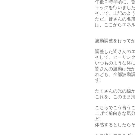
午後２時半頃に、
ェックを行いまし
そこで、上記のよ
ただ、皆さんの名
は、ここからエネ
波動調整を行って
調整した皆さんの
そして、ヒーリン
いつものような体
皆さんの波動は光
れども、全部波動
す。
たくさんの光の線
これを、このまま
こちらでこう言う
上げて前向きな気
ど。
体感するとしたら