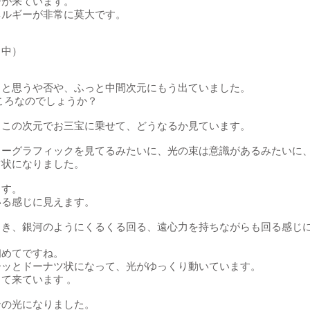
ーが来ています。
ネルギーが非常に莫大です。
ク中）
うと思うや否や、ふっと中間次元にもう出ていました。
ころなのでしょうか？
、この次元でお三宝に乗せて、どうなるか見ています。
ターグラフィックを見てるみたいに、光の束は意識があるみたいに
ツ状になりました。
ます。
いる感じに見えます。
とき、銀河のようにくるくる回る、遠心力を持ちながらも回る感じ
初めてですね。
ーッとドーナツ状になって、光がゆっくり動いています。
て来ています 。
ンの光になりました。