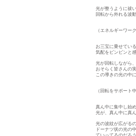
光が整うように祓い
回転から外れる波
（エネルギーワー
お三宝に乗せてい
気配をビンビンと
光が回転しながら
おそらく皆さんの
この導きの光の中
（回転をサポート
真ん中に集中し始
光が、真ん中に真
光の波紋が広がる
ドーナツ状の光の
ていってるのだろ