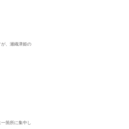
すが、瀬織津姫の
は一箇所に集中し