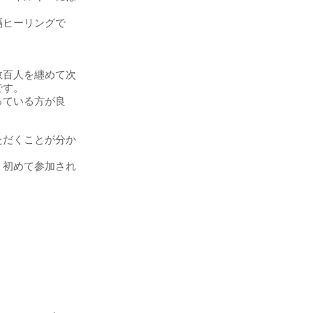
隔ヒーリングで
数百人を纏めて次
です。
っている方が良
ただくことが分か
、初めて参加され
。