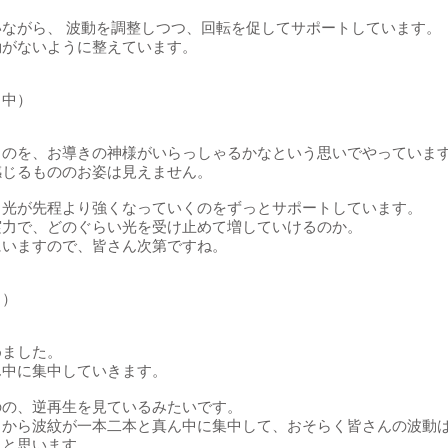
ながら、 波動を調整しつつ、回転を促してサポートしています。
動がないように整えています。
ク中）
るのを、お導きの神様がいらっしゃるかなという思いでやっていま
感じるもののお姿は見えません。
、光が先程より強くなっていくのをずっとサポートしています。
実力で、どのぐらい光を受け止めて増していけるのか。
にいますので、皆さん次第ですね。
中）
めました。
ん中に集中していきます。
のの、逆再生を見ているみたいです。
中から波紋が一本二本と真ん中に集中して、おそらく皆さんの波動
うと思います。