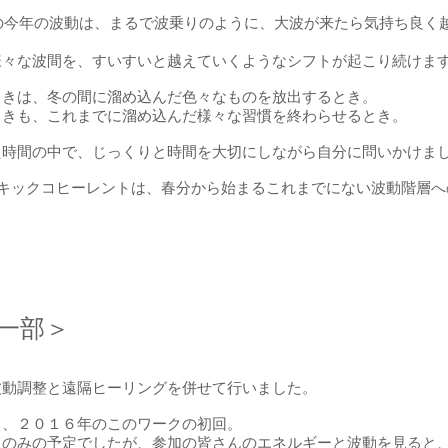
年の今年の波動は、まるで波乗りのように、大波が来たら気持ち良く
。
様々な波間を、すいすいと越えていくようなシフトが起こり続けま
ときは、冬の間に溜め込んだ色々なものを放出するとき。
ときも、これまでに溜め込んだ様々な習慣を終わらせるとき。
た時間の中で、じっくりと時間を大切にしながら自分に問いかけま
イキックコヒーレントは、春分から始まるこれまでにない波動階層
ト一部＞
波動調整と遠隔ヒーリングを併せて行いました。
と、２０１６年のこのワークの初回。
クのみの予定でしたが、参加の皆さんのエネルギーと波動を見ると