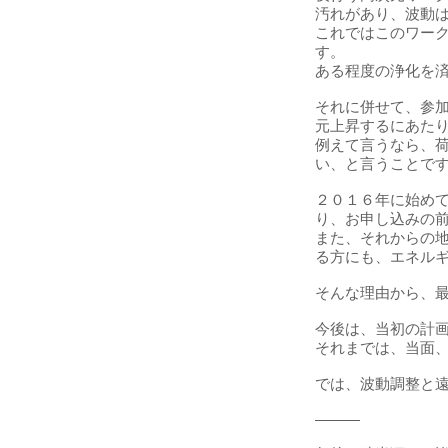
汚れがあり、波動
これではこのワー
す。
ある程度の浄化を
それに併せて、参
元上昇するにあた
例えて言うなら、
い、と言うことで
２０１６年に始め
り、お申し込みの
また、それからの
る方にも、エネル
そんな理由から、
今後は、当初の計
それまでは、当面
では、波動調整と
―――