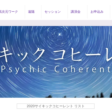
高次元ワーク
遠隔
セッション
講演会
お申込み
2020サイキックコヒーレント リスト