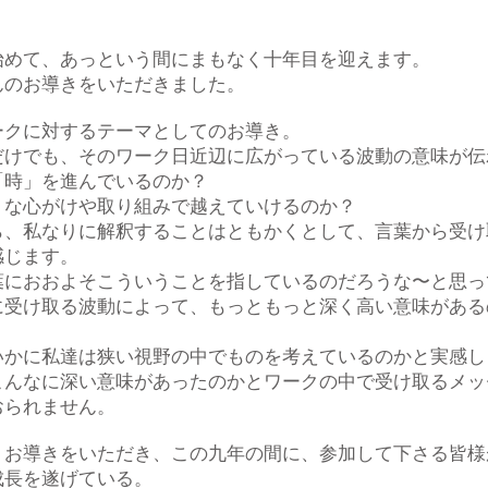
始めて、あっという間にまもなく十年目を迎えます。
んのお導きをいただきました。
ークに対するテーマとしてのお導き。
だけでも、そのワーク日近辺に広がっている波動の意味が伝
「時」を進んでいるのか？
うな心がけや取り組みで越えていけるのか？
ら、私なりに解釈することはともかくとして、言葉から受け
感じます。
葉におおよそこういうことを指しているのだろうな〜と思っ
に受け取る波動によって、もっともっと深く高い意味がある
いかに私達は狭い視野の中でものを考えているのかと実感し
こんなに深い意味があったのかとワークの中で受け取るメッ
おられません。
うお導きをいただき、この九年の間に、参加して下さる皆様
成長を遂げている。