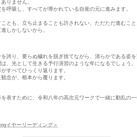
くありません。
定を呼吸し、すべてが導かれている自覚の元に進みます。
。
すことも、立ち止まることも許されない、ただただ進むこと
直進しかしないから。
。
分を誇り、要らぬ穢れを脱ぎ捨てながら、清らかである姿を
間は、光として生きる予行演習のような年になるでしょう。
準がすべてひっくり返ります。
た観念が、根本から覆ります。
姿を表すために、令和八年の高次元ワークで一緒に動乱の一
eadingイヤーリーディング＞