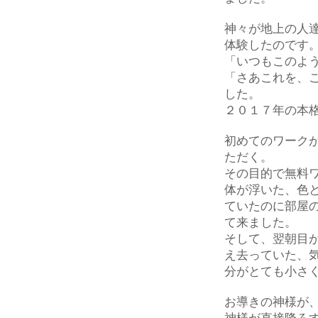
神々が地上の人
体験したのです
「いつもこのよ
「さあこれを、
した。
２０１７年の本
初めてのワーク
ただく。
その目的で無料
体が浮いた、色
ていたのに部屋
て来ました。
そして、翌朝目
え去っていた、
分がとても小さ
お導きの神様が