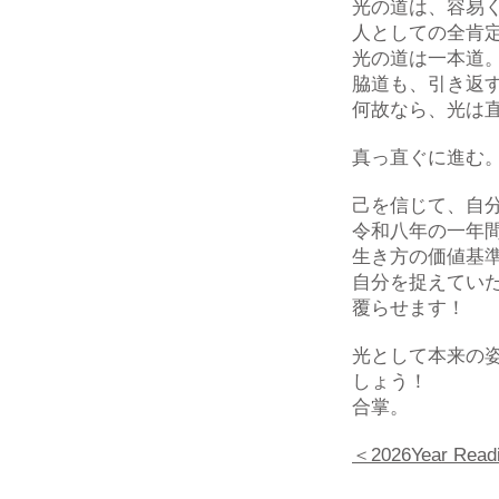
光の道は、容易
人としての全肯
光の道は一本道
脇道も、引き返
何故なら、光は
真っ直ぐに進む
己を信じて、自
令和八年の一年
生き方の価値基
自分を捉えてい
覆らせます！
光として本来の
しょう！
合掌。
＜2026Year R