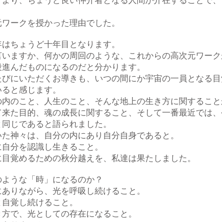
すより、ちょうど良い仲介者となる人間が介在することで、
。
元ワークを授かった理由でした。
年はちょうど十年目となります。
言いますか、何かの周回のような、これからの高次元ワーク
段進んだものになるのだと分かります。
たびにいただくお導きも、いつの間にか宇宙の一員となる目
いると感じます。
の内のこと、人生のこと、そんな地上の生き方に関すること
て来た目的、魂の成長に関すること、そして一番最近では、
と同じであると語られました。
いた神々は、自分の内にあり自分自身であると。
に自分を認識し生きること。
に目覚めるための秋分越えを、私達は果たしました。
のような「時」になるのか？
にありながら、光を呼吸し続けること。
と自覚し続けること。
き方で、光としての存在になること。