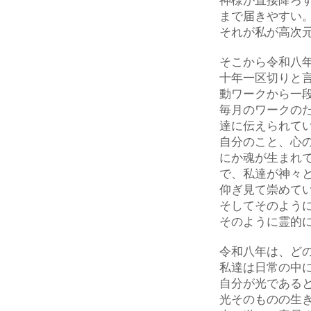
神様が直接降ろ
まで届きやすい
それが私が高次
そこから令和八
十年一区切りと
動ワークから一
毎月のワークの
達に伝えられて
自分のこと、心
にか魂が生まれ
で、私達が神々
仰ぎ見て崇めて
そしてそのよう
そのように霊的
令和八年は、ど
私達は日常の中
自分が光である
光そのものの生