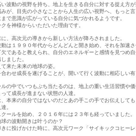
高い波動の視野を持ち、地上を生きる自分に対する捉え方が
悩みが、目先の小さなことから人生の広い視野へ、もっと言
にまで意識が広がっている自分に気づかれるようです。
ークを神様からいただいた理由です。
末に、高次元の導きから新しい方法が降ろされました。
波動は１９９０年代からどんどんと開き始め、それを加速さ
可欠であると教えられ、自分のエネルギーと感情を見つめ自
講しました。
えて来た未来の地球の姿。
を合わせ成長を遂げることが、開いて行く波動に相応しい有
ールの中でいつもぶち当たるのは、地上の重い生活習慣や価
よって成長が進まない状態の人達。
は、本来の自分ではないのだとあの手この手でお伝えしても
人達。
スクールを始め、２０１６年には２３年も経っていました。
地球の波動開きは叶うのか？
導きに投げかけた時に、高次元ワーク「サイキックコヒーレ