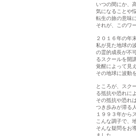
いつの間にか、
気になることや
転生の旅の意味
それが、このワ
２０１６年の年
私が見た地球の
の霊的成長が不
るスクールを開
覚醒によって見
その地球に波動
ところが、スク
る抵抗や恐れに
その抵抗や恐れ
つき歩みが滞る
１９９３年から
こんな調子で、
そんな疑問をお
ました。