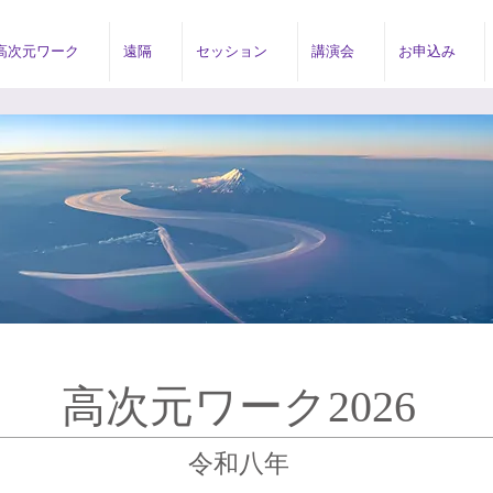
高次元ワーク
遠隔
セッション
講演会
お申込み
高次元ワーク2026
令和八年