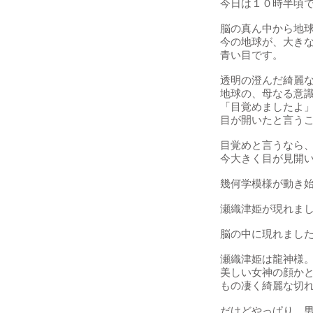
今日は１０時半頃
脳の真ん中から地
今の地球が、大き
青い目です。
透明の澄んだ綺麗
地球の、母なる意
「目覚めましたよ
目が開いたと言う
目覚めと言うなら
今大きく目が見開
幾何学模様が動き
瀬織津姫が現れま
脳の中に現れまし
瀬織津姫は龍神様
美しい女神の顔か
もの凄く綺麗な切
だけどやっぱり、