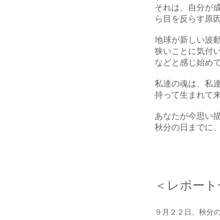
それは、自分が
ら目を反らす原
地球が新しい波
狭いことに気付
などと感じ始め
私達の魂は、私
持って生まれて
あなたが今思い
秋分の日までに
＜レポート
９月２２日、秋分