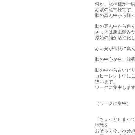
何か、龍神様が一
赤紫の龍神様です
脳の真ん中から様
脳の真ん中から色
さっきは爬虫類み
原始の脳が活性化
赤い光が帯状に真
脳の中心から、線
脳の中から古いビ
コヒーレント中に
祓います。
ワークに集中しま
（ワークに集中）
「ちょっと止まっ
地球を。
おそらく今、秋分