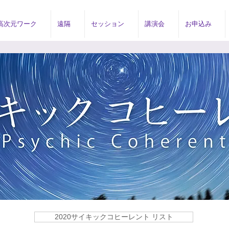
高次元ワーク
遠隔
セッション
講演会
お申込み
2020サイキックコヒーレント リスト