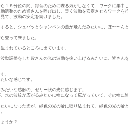
から１５分位の間、録音のために喋る気がしなくて、ワークに集中
波動調整のため皆さんを呼び出し、暫く波動を安定させるワークを
を見て、波動の安定を続けました。
とすると、シュパッとシャンペンの蓋が飛んだみたいに、ぽ〜〜ん
がら登って来ました。
ら生まれているところに出ています。
、波動調整をした皆さんの光の波動を掬い上げるみたいに、皆さん
ます。
みたいな感じです。
ゲみたいな感触の、ゼリー状の光に感じます。
が、水の波紋が広がるみたいに輪になって広がっていて、その輪に
みたいになった光が、緑色の光の輪に取り込まれて、緑色の光の輪
す。
しょうか？