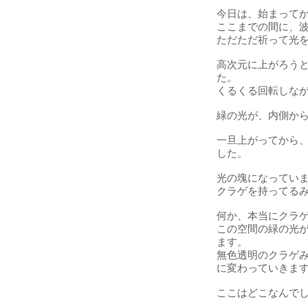
今日は、始まって
ここまでの間に、
ただただ祈って光
高次元に上がろう
た。
くるくる回転しな
緑の光が、内側か
一旦上がってから
した。
光の塊になってい
クラゲを持ってる
何か、本当にクラ
この空間の緑の光
ます。
無色透明のクラゲ
に変わっていきま
ここはどこなんで