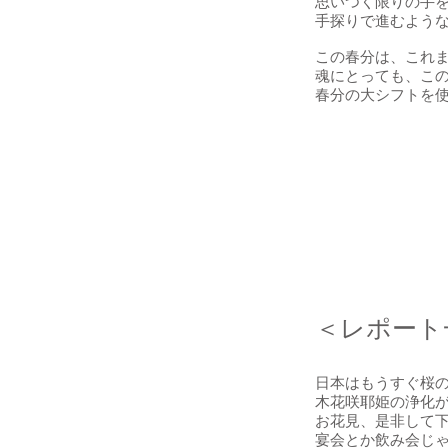
思いつく限りの手
手探りで進むよう
この春分は、これ
魂にとっても、こ
春分の大シフトを
​​＜レポー
日本はもうすぐ桜の
木花咲耶姫の浄化
お花見、是非して
宴会とか飲み会じ