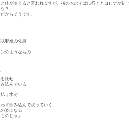
くと体が冷えると言われますが、桜の木のそばに行くとコロナが封
かな？
んだからそうです。
花咲耶姫の化身
子
ーンのようなもの
ぞ
気を託せ
飲み込んでいる
を払う木ぞ
厭わず飲み込んで祓っていく
花の姿になる
いものじゃ」