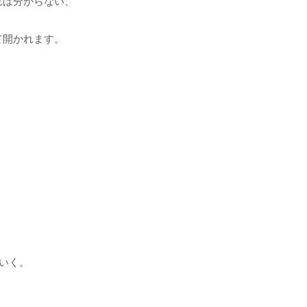
れば分からない、
て開かれます。
ていく。