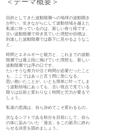
＜テーマ概要＞
目的としてきた波動階層への地球の波動開き
が叶い、生きながらにして波動領域を越えた
私達に待っているのは、新しい有り様です。
古い波動階層で仰ぎ見ていた理想や目標は、
到達した波動階層では眼下に見やるようなこ
と。
時間とエネルギーと能力と、これまでの波動
階層では最上段に掲げていた理想も、新しい
波動階層では序の口です。
たいそうな努力や注ぐ時間が必要だったこと
も、ここではあっと言う間に形になる。
思い抱いたことが、いとも簡単に叶ってしま
う波動領域にあっても、古い視点で見ている
限りは以前と変わりなく時間と労力が要るで
しょう。
私達の意識は、自ら決めてこそ変わるもの。
次なるシフトである秋分を目前にして、自ら
の体に染みついた「過去」をこの新月に終わ
らせる決意を固めましょう。