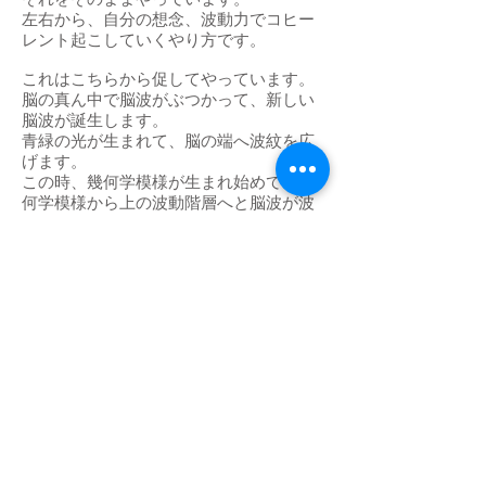
左右から、自分の想念、波動力でコヒー
レント起こしていくやり方です。
これはこちらから促してやっています。
脳の真ん中で脳波がぶつかって、新しい
脳波が誕生します。
青緑の光が生まれて、脳の端へ波紋を広
げます。
この時、幾何学模様が生まれ始めて、幾
何学模様から上の波動階層へと脳波が波
動階層を駆け上っていく、その脳波コヒ
ーレントを行っています。
暫くワークに集中します。
（かなり長い間ワークに集中）
サッカーボール柄の幾何学模様が真ん中
から生まれて来ました。
一番初歩的な幾何学模様です。
とっても細かいです。