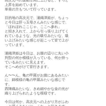
高次元への波動空間に上げると、すっと
上昇を始めています。
単発の方もついて行っています。
目的地の高次元で、瀬織津姫が、ちょっ
と今日は肝っ玉母さんみたいな感じで、
「ほれほれここじゃ、ここへ参れ」
と招き入れて、上から引っ張り上げてく
れているような、光の吸引みたいな、吸
い上げみたいな感じが起こって皆で上が
っています。
瀬織津姫は今日は、お腹の辺りに丸い小
判型の何か模様が入っている、何か持っ
ているみたいに見えます。
そこへめがけて皆行きます。
ん〜〜ん、亀の甲羅がお腹にあるみたい
に、錦模様の亀の甲羅みたいな感じで
す。
西陣織みたいな、きめ細やかな金の光が
織り上げられたような模様です。
今日は何か、高次元への上がり方がふわ