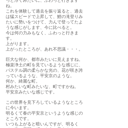
っと浮くみたいに、ふわっと行きます
ね。
これを体験して過去を振り返ると、過去
は猛スピードで上昇して、鯉の滝登りみ
たいに勢いをつけて、力んで登ってたよ
うな感じがします、今に比べると。
今は何の力みもなく、ふわっと行きま
す。
上がります。
上がったところが、あれ不思議・・・。
巨大な何か、都市みたいに見えますね。
極楽浄土の町を見ているような感じに、
パステル調の柔らかな光の、花が咲き誇
っているような、平安京のような。
何か、綺麗な町。
村みたいな町みたいな、町ですかね。
平安京みたいな感じです。
この世界を見下ろしているようなところ
に今います。
明るくて春の平安京というような感じの
ところです。
いつも上がると暗いんですが、明るく