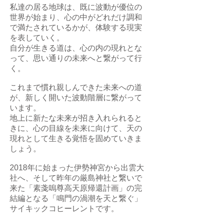
私達の居る地球は、既に波動が優位の
世界が始まり、心の中がどれだけ調和
で満たされているかが、体験する現実
を表していく。
自分が生きる道は、心の内の現れとな
って、思い通りの未来へと繋がって行
く。
これまで慣れ親しんできた未来への道
が、新しく開いた波動階層に繋がって
います。
地上に新たな未来が招き入れられると
きに、心の目線を未来に向けて、天の
現れとして生きる覚悟を固めていきま
しょう。
2018年に始まった伊勢神宮から出雲大
社へ、そして昨年の厳島神社と繋いで
来た「素戔嗚尊高天原帰還計画」の完
結編となる「鳴門の渦潮を天と繋ぐ」
サイキックコヒーレントです。