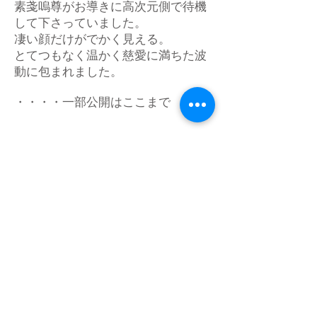
素戔嗚尊がお導きに高次元側で待機
して下さっていました。
凄い顔だけがでかく見える。
とてつもなく温かく慈愛に満ちた波
動に包まれました。
・・・・一部公開はここまで
＜レポート後記＞
皆さん、大変お待たせしました。
鳴門の渦でいったいどんなことがあ
ったのか？
体と心で感じている「これ」は何な
のか・・・と、早く説明を聞きたい
と思われたことでしょう。
今回のワークは、これまでにない高
波動でありながら、地上のエネルギ
ーもふんだんに溢れ、天と地を結ぶ