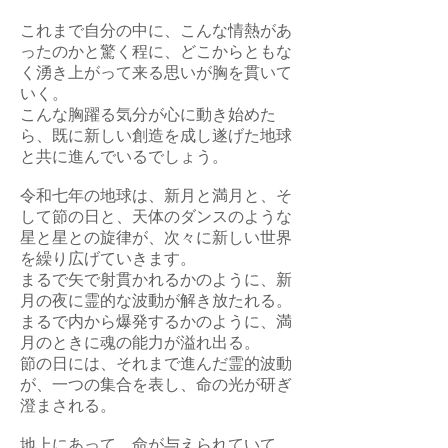
これまで自分の中に、こんな情熱があ
ったのかと驚く程に、どこからともな
く湧き上がって来る思いが胸を貫いて
いく。
こんな胸躍る気分が心に動き始めた
ら、既に新しい創造を成し遂げた地球
と共に進んでいるでしょう。
令和七年の地球は、新月と満月と、そ
して節の日と、天体のダンスのような
星と星との旋律が、次々に新しい世界
を繰り広げていきます。
まるで矢で射貫かれるかのように、新
月の夜に霊的な波動が解き放たれる。
まるで内から爆発するかのように、満
月のときに魂の能力が溢れ出る。
節の日には、それまで進んだ霊的波動
が、一つの集合を表し、命の光が研ぎ
澄まされる。
地上にあって、命が与えられていて、