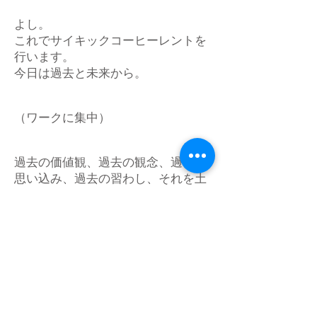
よし。
これでサイキックコーヒーレントを
行います。
今日は過去と未来から。
（ワークに集中）
過去の価値観、過去の観念、過去の
思い込み、過去の習わし、それを土
台に未来へ繋げている意識。
すべてが解除されていきます。
文化、民族性、風習。
すべてが新しくなると、私たちは一
歩進むにも常に自分に問いかけ、何
を成すのか、思いを明確にし、自分
の答えを得て・・・、得なければ進