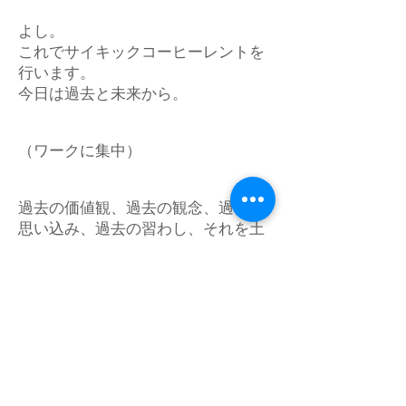
よし。
これでサイキックコーヒーレントを
行います。
今日は過去と未来から。
（ワークに集中）
過去の価値観、過去の観念、過去の
思い込み、過去の習わし、それを土
台に未来へ繋げている意識。
すべてが解除されていきます。
文化、民族性、風習。
すべてが新しくなると、私たちは一
歩進むにも常に自分に問いかけ、何
を成すのか、思いを明確にし、自分
の答えを得て・・・、得なければ進