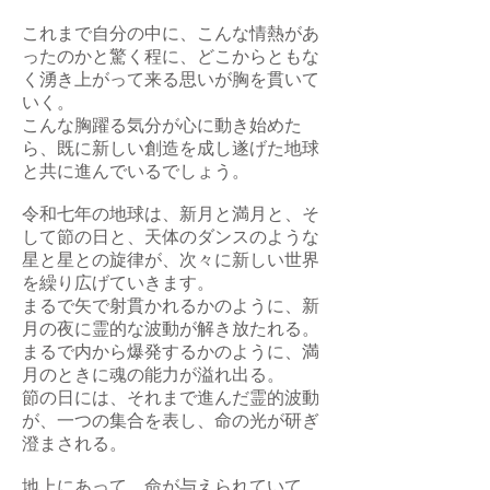
これまで自分の中に、こんな情熱があ
ったのかと驚く程に、どこからともな
く湧き上がって来る思いが胸を貫いて
いく。
こんな胸躍る気分が心に動き始めた
ら、既に新しい創造を成し遂げた地球
と共に進んでいるでしょう。
令和七年の地球は、新月と満月と、そ
して節の日と、天体のダンスのような
星と星との旋律が、次々に新しい世界
を繰り広げていきます。
まるで矢で射貫かれるかのように、新
月の夜に霊的な波動が解き放たれる。
まるで内から爆発するかのように、満
月のときに魂の能力が溢れ出る。
節の日には、それまで進んだ霊的波動
が、一つの集合を表し、命の光が研ぎ
澄まされる。
地上にあって、命が与えられていて、