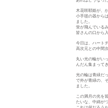
あれはどうなっ
木花咲耶姫が、
小手毬の器から
ました。
蛍が飛んでいる
皆さんの口から
今日は、ハート
高次元との中間
丸い光の輪がい
んだん集まって
光の輪は青緑だ
で外が青緑の、
ました。
この満月の光を
たいな、中綿が
これは何だろう