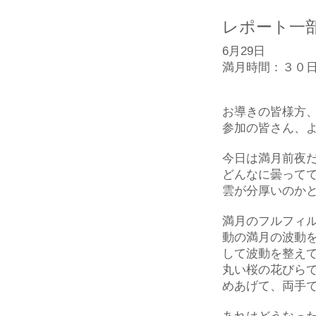
レポート一
6月29日
満月時間：３０
お導きの皆様方
参加の皆さん、
今日は満月前夜
どんなに曇って
雲が分厚いのか
満月のフルフィ
動の満月の波動
して波動を整え
丸い桜の花びら
めあげて、両手