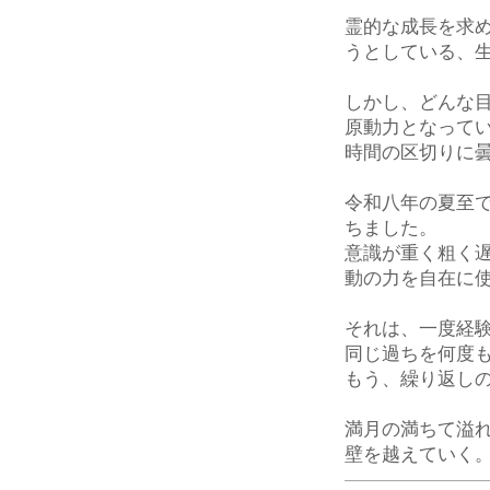
霊的な成長を求
うとしている、
しかし、どんな
原動力となって
時間の区切りに
令和八年の夏至
ちました。
意識が重く粗く
動の力を自在に
それは、一度経
同じ過ちを何度
もう、繰り返し
満月の満ちて溢
壁を越えていく