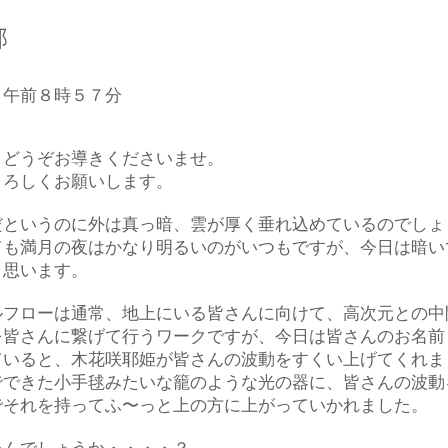
部
日午前８時５７分
、どうぞお導きくださいませ。
よろしくお願いします。
だというのに外は真っ暗、雲が厚く垂れ込めているのでしょ
ても満月の夜はかなり明るいのがいつもですが、今日は暗い
と思います。
ルフローは通常、地上にいる皆さんに向けて、高次元との中
を皆さんに繋げて行うワークですが、今日は皆さんのお名前
ていると、木花咲耶姫が皆さんの波動をすくい上げてくれま
でできた小手毬みたいな籠のような光の器に、皆さんの波動
でそれを持ってふ〜っと上の方に上がっていかれました。