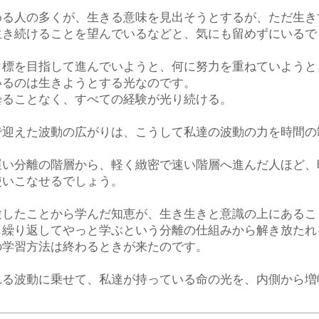
める人の多くが、生きる意味を見出そうとするが、ただ生き
生き続けることを望んでいるなどと、気にも留めずにいるで
目標を目指して進んでいようと、何に努力を重ねていようと
いるのは生きようとする光なのです。
曇ることなく、すべての経験が光り続ける。
で迎えた波動の広がりは、こうして私達の波動の力を時間の
遅い分離の階層から、軽く緻密で速い階層へ進んだ人ほど、
使いこなせるでしょう。
験したことから学んだ知恵が、生き生きと意識の上にあるこ
も繰り返してやっと学ぶという分離の仕組みから解き放たれ
の学習方法は終わるときが来たのです。
れる波動に乗せて、私達が持っている命の光を、内側から増
。