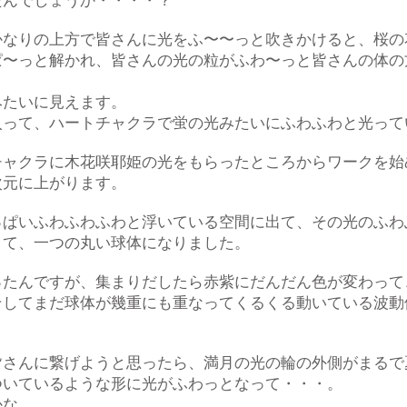
たんでしょうか・・・・？
かなりの上方で皆さんに光をふ〜〜っと吹きかけると、桜の
ぱ〜っと解かれ、皆さんの光の粒がふわ〜っと皆さんの体の
みたいに見えます。
入って、ハートチャクラで蛍の光みたいにふわふわと光って
チャクラに木花咲耶姫の光をもらったところからワークを始
次元に上がります。
っぱいふわふわふわと浮いている空間に出て、その光のふわ
きて、一つの丸い球体になりました。
ったんですが、集まりだしたら赤紫にだんだん色が変わって
そしてまだ球体が幾重にも重なってくるくる動いている波動
皆さんに繋げようと思ったら、満月の光の輪の外側がまるで
ついているような形に光がふわっとなって・・・。
かな。