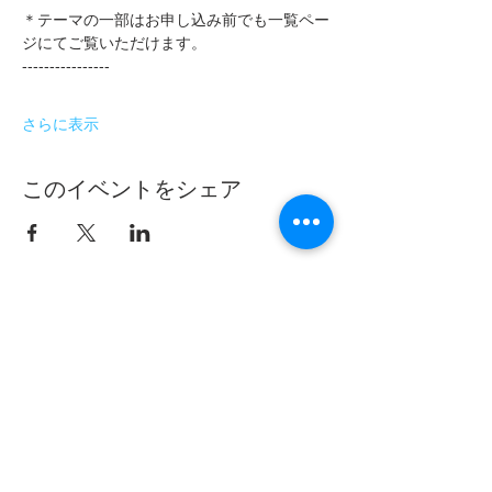
＊テーマの一部はお申し込み前でも一覧ペー
ジにてご覧いただけます。
----------------
さらに表示
このイベントをシェア
フムアルフート
寺尾夫美子official
ログイン
資料請求
お問い合わせ
​Related：
フムアルフートスピリチュアルスクール