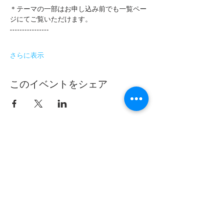
＊テーマの一部はお申し込み前でも一覧ペー
ジにてご覧いただけます。
----------------
さらに表示
このイベントをシェア
フムアルフート
寺尾夫美子official
ログイン
資料請求
お問い合わせ
​Related：
フムアルフートスピリチュアルスクール