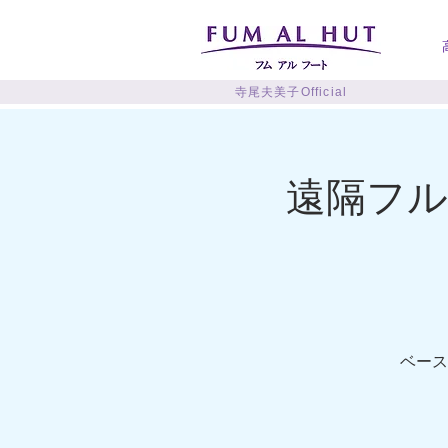
寺尾夫美子Official
遠隔フ
ベース