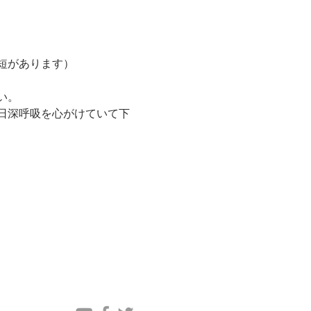
短があります）
い。
日深呼吸を心がけていて下