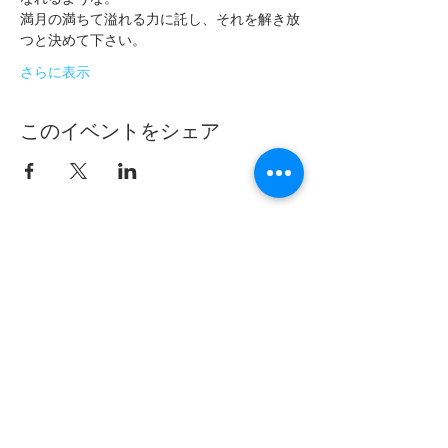
満月の満ちて溢れる力に託し、それを解き放
つと決めて下さい。
さらに表示
このイベントをシェア
フムアルフート
寺尾夫美子official
ログイン
資料請求
お問い合わせ
​Related：
フムアルフートスピリチュアルスクール
フムアルフートHP