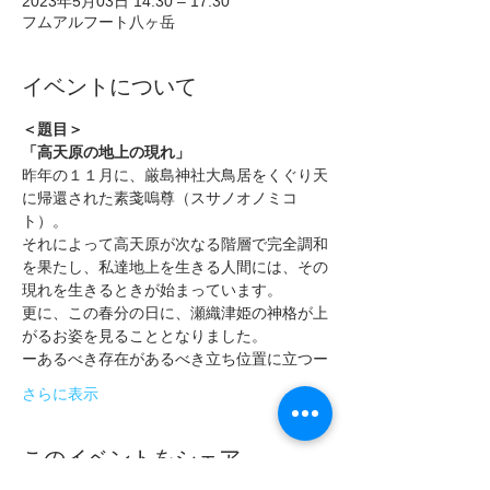
2023年5月03日 14:30 – 17:30
フムアルフート八ヶ岳
イベントについて
＜題目＞
「高天原の地上の現れ」
昨年の１１月に、厳島神社大鳥居をくぐり天
に帰還された素戔嗚尊（スサノオノミコ
ト）。
それによって高天原が次なる階層で完全調和
を果たし、私達地上を生きる人間には、その
現れを生きるときが始まっています。
更に、この春分の日に、瀬織津姫の神格が上
がるお姿を見ることとなりました。
ーあるべき存在があるべき立ち位置に立つー
さらに表示
このイベントをシェア