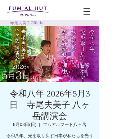
寺尾夫美子Official
令和八年 2026年5月3
日 寺尾夫美子 八ヶ
岳講演会
5月03日(日)
  |  
フムアルフート八ヶ岳
今和八年、光を取り戻す日本が私たちを光り