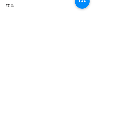
数量
合計
￥0
確定
このイベントをシェア
フムアルフート
寺尾夫美子official
ログイン