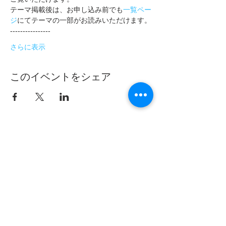
テーマ掲載後は、お申し込み前でも
一覧ペー
ジ
にてテーマの一部がお読みいただけます。
----------------
さらに表示
このイベントをシェア
フムアルフート
寺尾夫美子official
ログイン
資料請求
お問い合わせ
​Related：
フムアルフートスピリチュアルスクール
フムアルフートHP