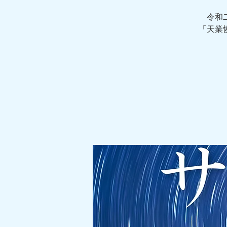
令和
「天業