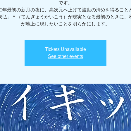
です。
二年最初の新月の夜に、高次元へ上げて波動の清めを得ること
恢弘」＊（てんぎょうかいこう）が現実となる最初のときに、
が地上に現したいことを明らかにします。
Tickets Unavailable
See other events