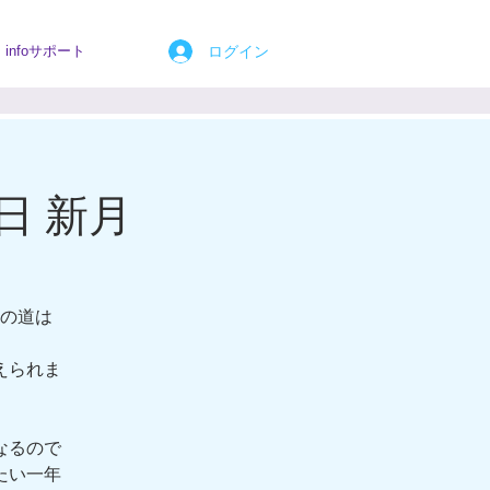
ログイン
infoサポート
日 新月
の道は
えられま
なるので
たい一年