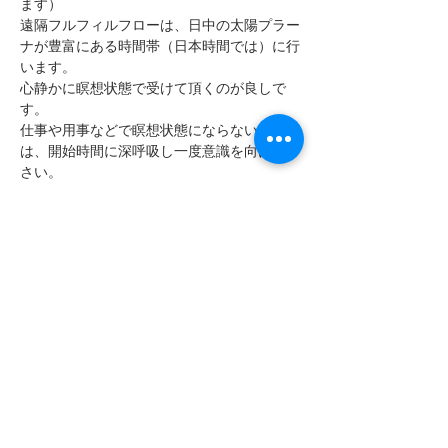
ます）
遠隔フルフィルフローは、日中の太陽プラー
ナが豊富にある時間帯（日本時間では）に行
います。
心静かに瞑想状態で受けて頂くのが良しで
す。
仕事や用事などで瞑想状態にならない場合
は、開始時間に深呼吸し一度意識を向けて下
さい。
さらに表示
このイベントをシェア
フムアルフート
寺尾夫美子official
ログイン