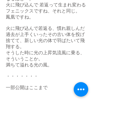
火に飛び込んで 若返って生まれ変わる
フェニックスですね、それと同じ。
鳳凰ですね。
火に飛び込んで若返る、慣れ親しんだ
過去が上手くいったその古い体を投げ
捨てて、新しい光の体で羽ばたいて飛
翔する。
そうした時に光の上昇気流風に乗る、
そういうことか。
満ちて溢れる光の風。
​・・・・・・・
​一部公開はここまで
＜レポート後記＞
いよいよ大詰めの冬至を迎え、お導きか
らたくさんのお導きと光をいただきまし
た。