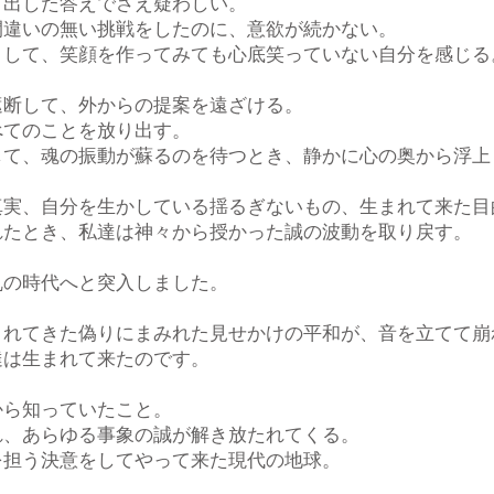
ぎ出した答えでさえ疑わしい。
間違いの無い挑戦をしたのに、意欲が続かない。
として、笑顔を作ってみても心底笑っていない自分を感じる
遮断して、外からの提案を遠ざける。
べてのことを放り出す。
して、魂の振動が蘇るのを待つとき、静かに心の奥から浮上
真実、自分を生かしている揺るぎないもの、生まれて来た目
れたとき、私達は神々から授かった誠の波動を取り戻す。
乱の時代へと突入しました。
されてきた偽りにまみれた見せかけの平和が、音を立てて崩
達は生まれて来たのです。
から知っていたこと。
れ、あらゆる事象の誠が解き放たれてくる。
を担う決意をしてやって来た現代の地球。