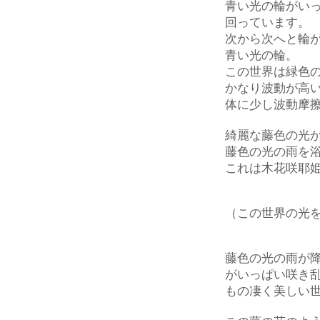
青い光の輪がい
回っています。
次から次へと輪
青い光の輪。
この世界は緑色
かなり波動が高
体に少し波動摩
綺麗な藤色の光
藤色の光の雨を
これは木花咲耶
（この世界の光
藤色の光の雨が
がいっぱい咲き
もの凄く美しい