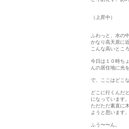
（上昇中）
ふわっと、水の
かなり高天原に
こんな高いとこ
今日は１０時ち
んの居住地に光
で、ここはどこ
どこに行くんだ
になっています
ただただ素直に
ようと思います
ふう〜〜ん。