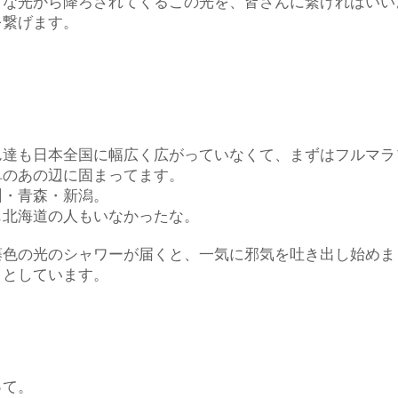
うな光から降ろされてくるこの光を、皆さんに繋げればいい
を繋げます。
）
ん達も日本全国に幅広く広がっていなくて、まずはフルマラ
阜のあの辺に固まってます。
州・青森・新潟。
も北海道の人もいなかったな。
藤色の光のシャワーが届くと、一気に邪気を吐き出し始めま
りとしています。
）
って。