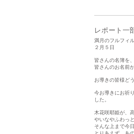
レポート一
満月のフルフィ
２月５日
皆さんの名簿を
皆さんのお名前
お導きの皆様ど
今お導きにお祈
した。
木花咲耶姫が、
やいなやふわっ
そんな上まで今
とりあえず、あ