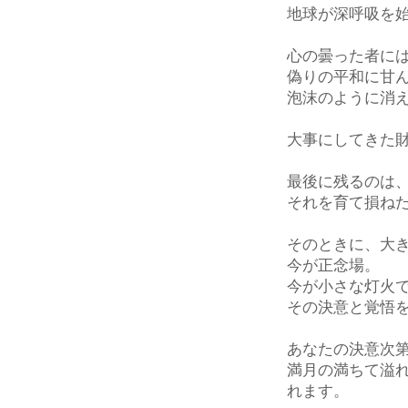
地球が深呼吸を
心の曇った者に
偽りの平和に甘
泡沫のように消
大事にしてきた
最後に残るのは
それを育て損ね
そのときに、大
今が正念場。
今が小さな灯火
その決意と覚悟
あなたの決意次
満月の満ちて溢
れます。