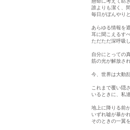
懸命に考えて紡
誰よりも潔く、
毎日がぼんやり
あらゆる情報を
耳に聞こえるす
ただただ深呼吸
自分にとっての
筋の光が解放さ
今、世界は大動
これまで覆い隠
いるときに、私
地上に降りる前
いずれ嘘が暴か
そのときの一翼