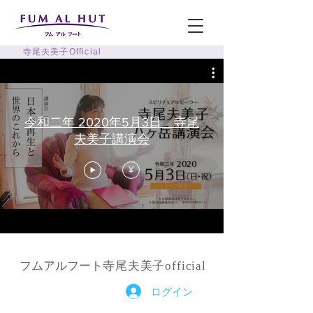
寺尾夫美子Official
令和二年 2020年5月3日 寺尾
夫美子講演会
¥
フムアルフート
寺尾夫美子official
ログイン