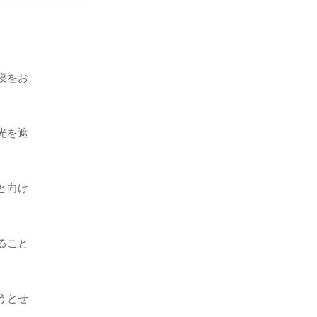
寝をお
光を遮
と向け
ること
うとせ