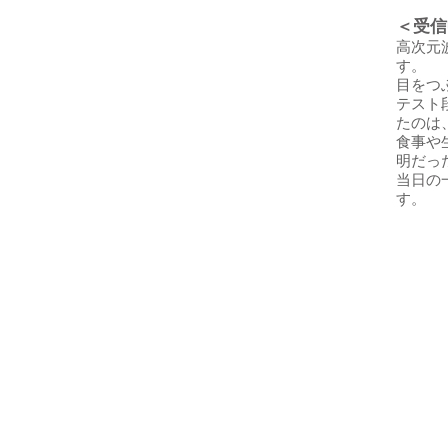
＜受信
高次元
す。
目をつ
テスト
たのは
食事や
明だっ
当日の
す。