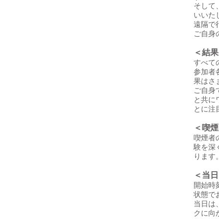
そして
いいた
遠隔で
ご自身
＜結果
すべて
参加者
果はさ
ご自身
と共に
とに注
＜喫煙
喫煙者
験を深
ります
＜当日
開始時
状態で
当日は
クに向