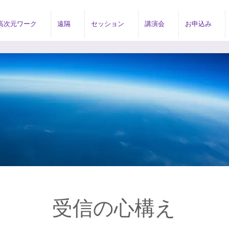
高次元ワーク
遠隔
セッション
講演会
お申込み
受信の心構え