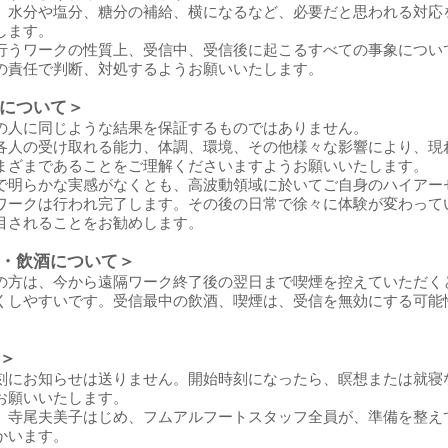
、水分や塩分、糖分の補給、横になるなど、必要だと思われる対応
します。
行うワークの性質上、受信中、受信後に起こるすべての事象につい
の責任で判断、対処するようお願いいたします。
について＞
の人に同じような結果を保証するものではありません。
各人の受け取れる能力、体調、環境、その他様々な影響により、現
まざまであることをご理解くださいますようお願いいたします。
で明らかな実感がなくとも、高波動領域に於いてご自身のハイアー
ワークは行われ完了します。その後の日常で徐々に体験が変わって
目されることをお勧めします。
・飲酒について＞
の方は、今から遠隔ワーク終了後の翌日まで喫煙を控えていただく
くしやすいです。受信最中の飲酒、喫煙は、受信を無効にする可能
。
＞
刻にお知らせは送りません。開始時刻になったら、瞑想または就寝
お願いいたします。
、寺尾夫美子はじめ、フムアルフートスタッフ全員が、準備を整え
かいます。