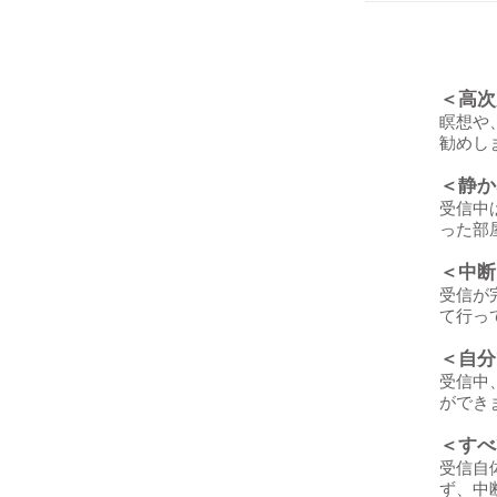
＜高次
瞑想や
勧めし
＜静か
受信中
った部
＜中断
受信が
て行っ
＜自分
受信中
ができ
＜すべ
受信自
ず、中