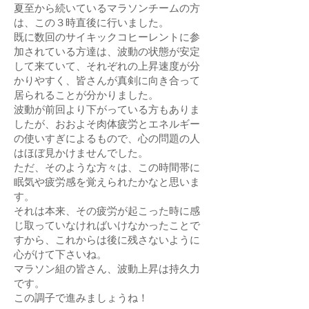
夏至から続いているマラソンチームの方
は、この３時直後に行いました。
既に数回のサイキックコヒーレントに参
加されている方達は、波動の状態が安定
して来ていて、それぞれの上昇速度が分
かりやすく、皆さんが真剣に向き合って
居られることが分かりました。
波動が前回より下がっている方もありま
したが、おおよそ肉体疲労とエネルギー
の使いすぎによるもので、心の問題の人
はほぼ見かけませんでした。
ただ、そのような方々は、この時間帯に
眠気や疲労感を覚えられたかなと思いま
す。
それは本来、その疲労が起こった時に感
じ取っていなければいけなかったことで
すから、これからは後に残さないように
心がけて下さいね。
マラソン組の皆さん、波動上昇は持久力
です。
この調子で進みましょうね！