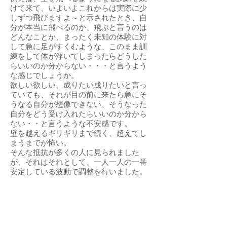
けて来て、いよいよこれからは実際に少
しずつ飛びますよ～と示されたとき、自
分が本当に飛べるのか、飛ぶと言うのは
どんなことか、まったく未知の体験に対
して急に足がすくむような、このまま訓
練をして体が浮いてしまったらどうした
らいいのか分からない・・・と言うよう
な感じでしょうか。
欲しい欲しい、成りたい成りたいと言っ
ていても、それが目の前に来たら急にそ
うなる自分が想像できない、そうなった
自分をどう受け入れたらいいのか分から
ない・・と言うような不安感です。
壁を越えるギリギリまで続く、超えてし
まうまでが怖い。
そんな抵抗が多くの人に見られました
が、それはそれとして、一人一人の一番
安定している波動で調整を行いました。