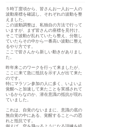
５時丁度頃から、皆さんお一人お一人の
波動座標を確認し、それぞれの波動を整
えました。
この波動調整は、私独自の方法で行って
いますが、まず皆さんの座標を見付け、
そこで波動が乱れていたら整え、分散し
ていたらその中から一番高い波動に整え
るやり方です。
ここで皆さんから新しい動きがありまし
た。
昨年来このワークを行って来ましたが、
ここに来て急に抵抗を示す人が出て来た
のです。
特にマラソン参加の人に多く、いよいよ
覚醒へと加速して来たことを実感されて
いるからなのか、潜在意識の抵抗が現れ
ていました。
これは、自覚のないままに、意識の底の
無自覚の中にある、覚醒することへの恐
れと抵抗です。
例えば、空を飛べるようになる訓練を続