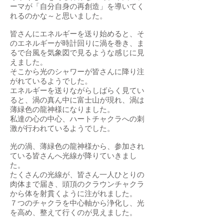
ーマが「自分自身の再創造」を導いてく
れるのかな～と思いました。
皆さんにエネルギーを送り始めると、そ
のエネルギーが時計回りに渦を巻き、ま
るで台風を気象図で見るような感じに見
えました。
そこから光のシャワーが皆さんに降り注
がれているようでした。
エネルギーを送りながらしばらく見てい
ると、渦の真ん中に富士山が現れ、渦は
薄緑色の龍神様になりました。
私達の心の中心、ハートチャクラへの刺
激が行われているようでした。
光の渦、薄緑色の龍神様から、参加され
ている皆さんへ光線が降りていきまし
た。
たくさんの光線が、皆さん一人ひとりの
肉体まで届き、頭頂のクラウンチャクラ
から体を射貫くように注がれました。
７つのチャクラを中心軸から浄化し、光
を高め、整えて行くのが見えました。