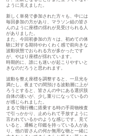
ように見えました。
新しく単発で参加された方々も、中には
毎回参加の方があり、マラソン組の皆さ
んのように座標の揺れが見受けられる人
がありました。
また、今回初参加の方々は、初めての体
験に対する期待やわくわく感で前向きな
波動状態でおられる方が多かったです
が、やはり座標が揺れています。
時期的に、誰にも迷いが起こりやすいと
きなのだろうと思われます。
波動を整え座標を調整すると、一旦光を
満たし、夜までの間預ける波動層に上が
ろうとすると、皆さんの中にある選択肢
自体の迷いが、少し重りになっているの
が感じられました。
まるで飛行機に搭乗する時の手荷物検査
で引っかかり、止められて手放すように
言われているかのような感じです。見て
いると、通帳と印鑑を持っている人があ
り、他の皆さんの何か無用な物と一緒に