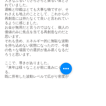
大きなふるいでさらさらと振るい落とさ
れていました。
通帳と印鑑はとても大事な物ですが、そ
れさえも地上のこととして、これからの
再創造には持たなくて良いと言われてい
るように感じました。
お金が無用だと言うのではなく、個人の
価値のみに焦点を当てる再創造なのだと
思います。
それも含め、エネルギー的に無駄な波動
を持ち込めない状態になったので、今後
の色々な場面での選択が進み易くなるだ
ろうと思います。
ここで、導きがありました。
『来年は様々なことが前に進みにくくな
る。
既に所有した波動レベルで広がり密度が
高まる時となるが、今年成し遂げること
と、来年着手することとでは、事の進行
が著しく違う。
この冬至までに、今持てる能力のすべて
を結集して、出来るところまで、やれる
ところまで、可能な限り自分の人生を創