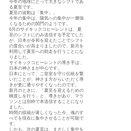
今年の地球にとって大きなシフトであ
る夏至です。
夏至の波動は「集中」。
今年の集中は、陽気への集中が一層強
くなるための関門のようです。
6月のサイキックコヒーレントは、夏
至のシフトにのみ送信する予定でした
が、日本が令和を迎えたことでシフト
の度合いが高まりましたので、新月を
利用して夏至への助走を行うことにな
りました。
サイキックコヒーレントの導き手は、
日本の神さまが中心です。
日本にとって、ご皇室を守り伝統を繋
いだことが、神さま方からいただく導
きが更に通りやすくなったのです。
新月のときに、「夏至を迎えるための
橋渡しを行う」と、導きがあり、マラ
ソンとは別枠で本送信することになり
ました。
時間の収縮が著しくなった今、魂のす
べてを現在に集中させることが可能で
す。
しかも、次の夏至は、まさしく集中を