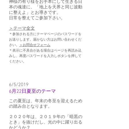
神様の有り様をお手本にして生きる日
本の魂達に、「地上を天界と同じ波動
に整えよ」とお導きです。
日常を整えてご参加下さい。
​＞テーマ全文
＊参加される方にテーマページのパスワードを
お送りします。届かない方はお問い合わせくだ
さい。
＞お問合せフォーム
＊表示に不具合がある場合はページを再読み込
みし、再度パスワードを入力しボタンを押して
ください。
6/5/2019
6月22日夏至のテーマ
この夏至は、年末の冬至を迎えるため
の踏み台となります。
２０２０年は、２０１９年の「暗黒の
とき」を抜けだし、光の中に躍り出る
かどうか？