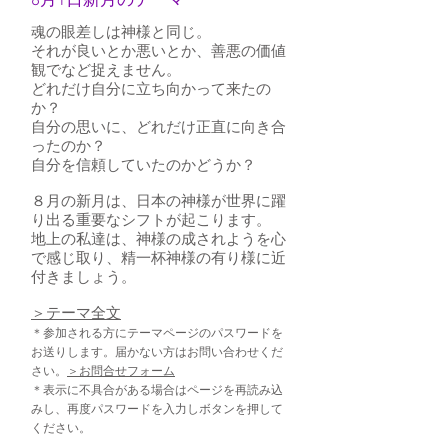
8月1日新月のテーマ
魂の眼差しは神様と同じ。
それが良いとか悪いとか、善悪の価値
観でなど捉えません。
どれだけ自分に立ち向かって来たの
か？
自分の思いに、どれだけ正直に向き合
ったのか？
自分を信頼していたのかどうか？
８月の新月は、日本の神様が世界に躍
り出る重要なシフトが起こります。
地上の私達は、神様の成されようを心
で感じ取り、精一杯神様の有り様に近
付きましょう。
​＞テーマ全文
＊参加される方にテーマページのパスワードを
お送りします。届かない方はお問い合わせくだ
さい。
＞お問合せフォーム
＊表示に不具合がある場合はページを再読み込
みし、再度パスワードを入力しボタンを押して
ください。