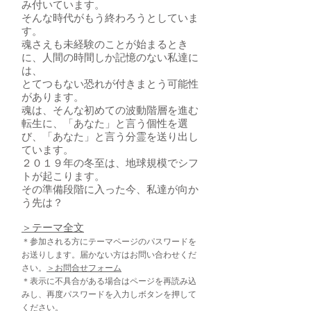
み付いています。
そんな時代がもう終わろうとしていま
す。
魂さえも未経験のことが始まるとき
に、人間の時間しか記憶のない私達に
は、
とてつもない恐れが付きまとう可能性
があります。
魂は、そんな初めての波動階層を進む
転生に、「あなた」と言う個性を選
び、「あなた」と言う分霊を送り出し
ています。
２０１９年の冬至は、地球規模でシフ
トが起こります。
その準備段階に入った今、私達が向か
う先は？
​＞テーマ全文
＊参加される方にテーマページのパスワードを
お送りします。届かない方はお問い合わせくだ
さい。
＞お問合せフォーム
＊表示に不具合がある場合はページを再読み込
みし、再度パスワードを入力しボタンを押して
ください。