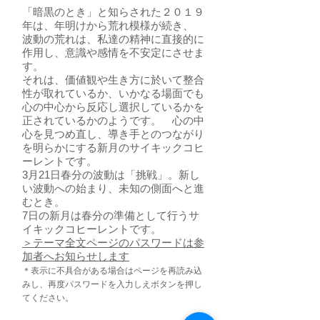
「暗黒のとき」と知らされた２０１９
年は、年明けから荒れ模様が続き、
波動の荒れは、私達の精神に直接的に
作用し、意識や感情を不安定にさせま
す。
それは、価値観や生き方に於いて整合
性が取れているか、いかなる場面でも
心の中心から反応し選択しているかを
正されているかのようです。 心の中
心を見つめ直し、導き手とのつながり
を明らかにする新月のサイキックコヒ
ーレントです。
3月21日春分の波動は「挑戦」。新し
い波動への始まり、未知の側面へと進
むとき。
7日の新月は春分の準備として行うサ
イキックコヒーレントです。
＞テーマ全文ページのパスワードは参
加者へお知らせします
＊表示に不具合がある場合はページを再読み込
みし、再度パスワードを入力しえボタンを押し
てください。