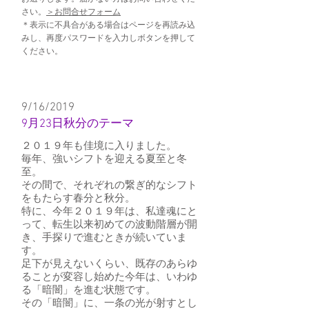
さい。
＞お問合せフォーム
＊表示に不具合がある場合はページを再読み込
みし、再度パスワードを入力しボタンを押して
ください。
9/16/2019
9月23日秋分のテーマ
２０１９年も佳境に入りました。
毎年、強いシフトを迎える夏至と冬
至。
その間で、それぞれの繋ぎ的なシフト
をもたらす春分と秋分。
特に、今年２０１９年は、私達魂にと
って、転生以来初めての波動階層が開
き、手探りで進むときが続いていま
す。
足下が見えないくらい、既存のあらゆ
ることが変容し始めた今年は、いわゆ
る「暗闇」を進む状態です。
その「暗闇」に、一条の光が射すとし