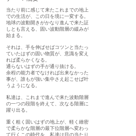
当たり前に感じて来たこれまでの地上
での生活が、この日を境に一変する。
地球の波動開きがかなり進んで来た証
しとも言える、固い波動階層の緩みが
始まる。
それは、手を伸ばせばコツンと当たっ
ていたはずの固い物質が、意識を変え
れば柔らかくなる。
通らないはずの手が通り抜ける。
余程の能力者でなければ出来なかった
事が、誰もが強い集中さえ起こせば叶
うようになる。
私達は、これまで進んで来た波動階層
の一つの段階を終えて、次なる階層に
躍り出る。
重く粗く固いはずの地上が、軽く緻密
で柔らかな階層の最下位階層へ変わっ
て行くこの時代を、私達は目の当たり